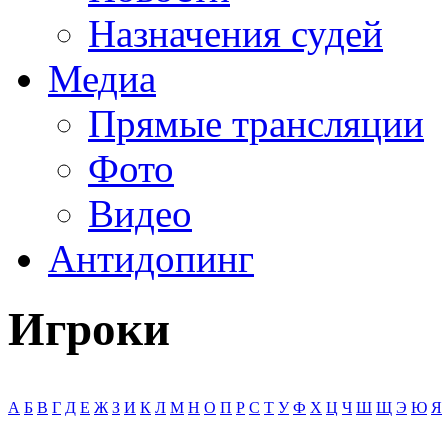
Назначения судей
Медиа
Прямые трансляции
Фото
Видео
Антидопинг
Игроки
А
Б
В
Г
Д
Е
Ж
З
И
К
Л
М
Н
О
П
Р
С
Т
У
Ф
Х
Ц
Ч
Ш
Щ
Э
Ю
Я