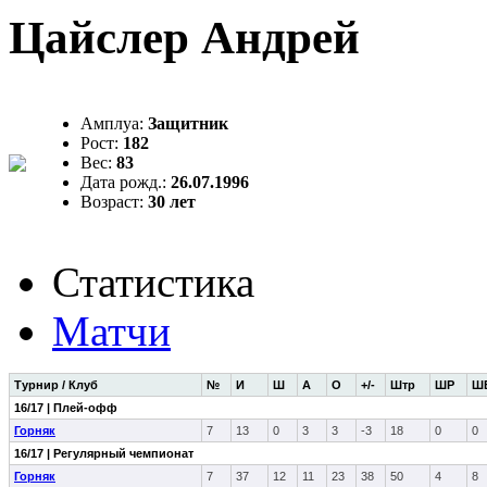
Цайслер Андрей
Амплуа:
Защитник
Рост:
182
Вес:
83
Дата рожд.:
26.07.1996
Возраст:
30 лет
Статистика
Матчи
Турнир / Клуб
№
И
Ш
А
О
+/-
Штр
ШР
Ш
16/17 | Плей-офф
Горняк
7
13
0
3
3
-3
18
0
0
16/17 | Регулярный чемпионат
Горняк
7
37
12
11
23
38
50
4
8