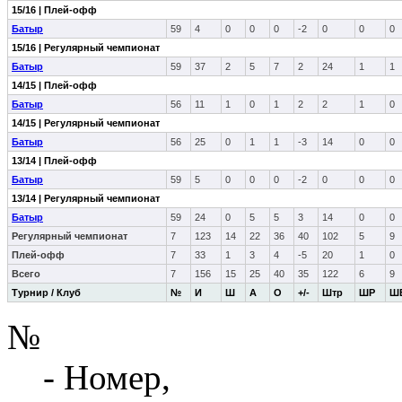
15/16 | Плей-офф
Батыр
59
4
0
0
0
-2
0
0
0
15/16 | Регулярный чемпионат
Батыр
59
37
2
5
7
2
24
1
1
14/15 | Плей-офф
Батыр
56
11
1
0
1
2
2
1
0
14/15 | Регулярный чемпионат
Батыр
56
25
0
1
1
-3
14
0
0
13/14 | Плей-офф
Батыр
59
5
0
0
0
-2
0
0
0
13/14 | Регулярный чемпионат
Батыр
59
24
0
5
5
3
14
0
0
Регулярный чемпионат
7
123
14
22
36
40
102
5
9
Плей-офф
7
33
1
3
4
-5
20
1
0
Всего
7
156
15
25
40
35
122
6
9
Турнир / Клуб
№
И
Ш
А
О
+/-
Штр
ШР
Ш
№
- Номер,