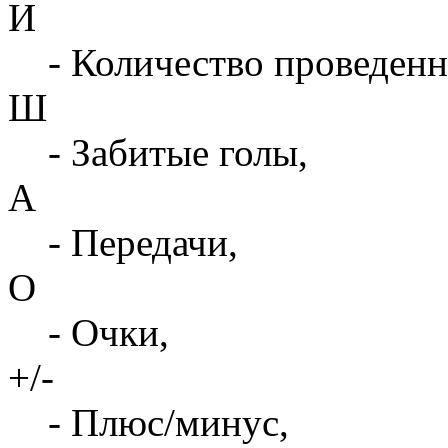
И
- Количество проведенн
Ш
- Забитые голы,
А
- Передачи,
О
- Очки,
+/-
- Плюс/минус,