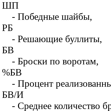
ШП
- Победные шайбы,
РБ
- Решающие буллиты,
БВ
- Броски по воротам,
%БВ
- Процент реализованны
БВ/И
- Среднее количество бр