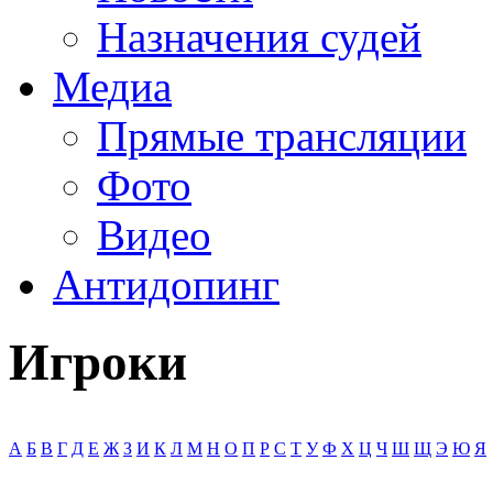
Назначения судей
Медиа
Прямые трансляции
Фото
Видео
Антидопинг
Игроки
А
Б
В
Г
Д
Е
Ж
З
И
К
Л
М
Н
О
П
Р
С
Т
У
Ф
Х
Ц
Ч
Ш
Щ
Э
Ю
Я