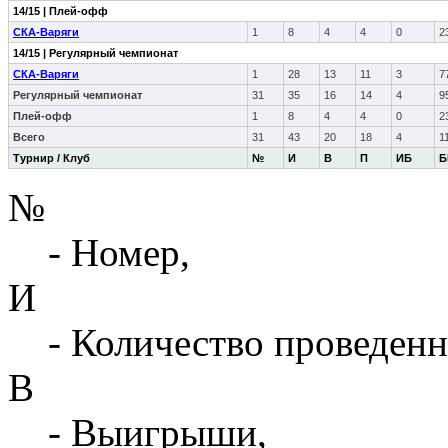
14/15 | Плей-офф
СКА-Варяги
1
8
4
4
0
2
14/15 | Регулярный чемпионат
СКА-Варяги
1
28
13
11
3
7
Регулярный чемпионат
31
35
16
14
4
9
Плей-офф
1
8
4
4
0
2
Всего
31
43
20
18
4
1
Турнир / Клуб
№
И
В
П
ИБ
Б
№
- Номер,
И
- Количество проведенн
В
- Выигрыши,