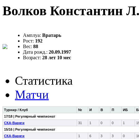
Волков Константин Л
Амплуа:
Вратарь
Рост:
192
Вес:
88
Дата рожд.:
20.09.1997
Возраст:
28 лет 10 мес
Статистика
Матчи
Турнир / Клуб
№
И
В
П
ИБ
Б
17/18 | Регулярный чемпионат
СКА-Варяги
31
1
0
0
1
1
15/16 | Регулярный чемпионат
СКА-Варяги
1
6
3
3
0
1