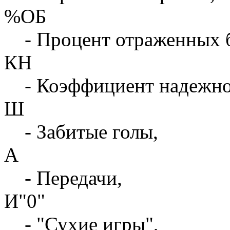
%ОБ
- Процент отраженных 
КН
- Коэффициент надежн
Ш
- Забитые голы,
А
- Передачи,
И"0"
- "Сухие игры",