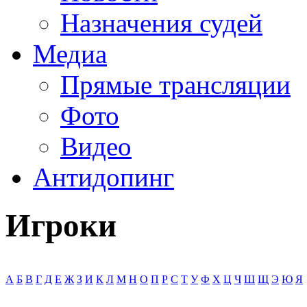
Назначения судей
Медиа
Прямые трансляции
Фото
Видео
Антидопинг
Игроки
А
Б
В
Г
Д
Е
Ж
З
И
К
Л
М
Н
О
П
Р
С
Т
У
Ф
Х
Ц
Ч
Ш
Щ
Э
Ю
Я