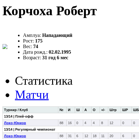
Корчоха Роберт
Амплуа:
Нападающий
Рост:
175
Вес:
74
Дата рожд.:
02.02.1995
Возраст:
31 год 6 мес
Статистика
Матчи
Турнир / Клуб
№
И
Ш
А
О
+/-
Штр
ШР
ШБ
13/14 | Плей-офф
Локо-Юниор
88
16
0
4
4
8
12
0
0
13/14 | Регулярный чемпионат
Локо-Юниор
88
31
6
12
18
11
20
6
0