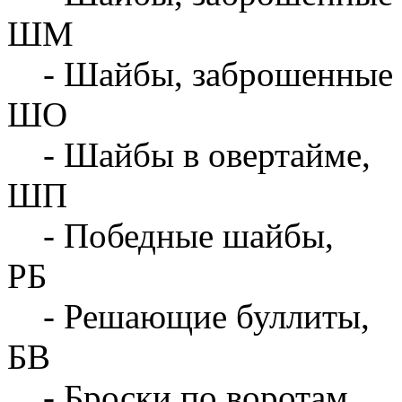
ШМ
- Шайбы, заброшенные 
ШО
- Шайбы в овертайме,
ШП
- Победные шайбы,
РБ
- Решающие буллиты,
БВ
- Броски по воротам,