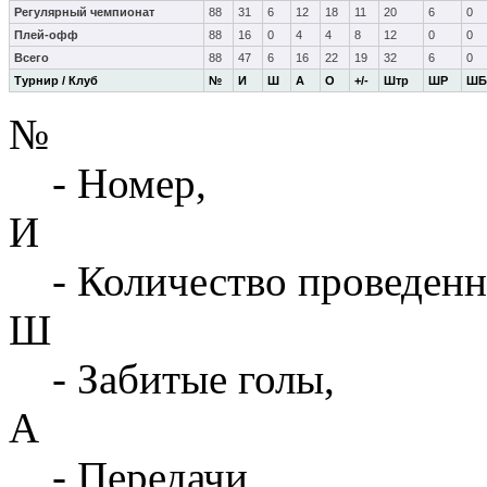
Регулярный чемпионат
88
31
6
12
18
11
20
6
0
Плей-офф
88
16
0
4
4
8
12
0
0
Всего
88
47
6
16
22
19
32
6
0
Турнир / Клуб
№
И
Ш
А
О
+/-
Штр
ШР
ШБ
№
- Номер,
И
- Количество проведенн
Ш
- Забитые голы,
А
- Передачи,