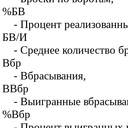
%БВ
- Процент реализованны
БВ/И
- Среднее количество бр
Вбр
- Вбрасывания,
ВВбр
- Выигранные вбрасыва
%Вбр
- Процент выигранных 