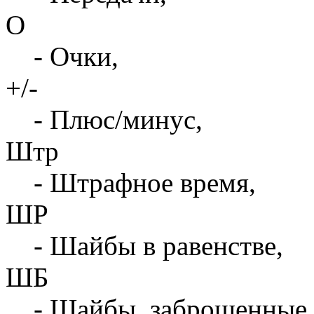
О
- Очки,
+/-
- Плюс/минус,
Штр
- Штрафное время,
ШР
- Шайбы в равенстве,
ШБ
- Шайбы, заброшенные 