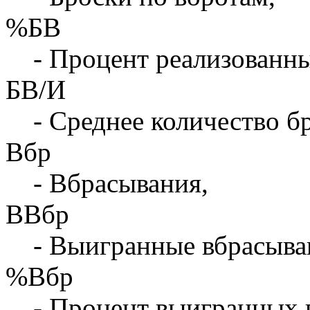
%БВ
- Процент реализованны
БВ/И
- Среднее количество бр
Вбр
- Вбрасывания,
ВВбр
- Выигранные вбрасыва
%Вбр
- Процент выигранных 