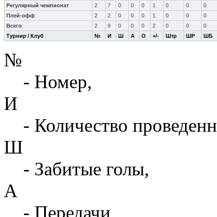
Регулярный чемпионат
2
7
0
0
0
1
0
0
0
Плей-офф
2
2
0
0
0
1
0
0
0
Всего
2
9
0
0
0
2
0
0
0
Турнир / Клуб
№
И
Ш
А
О
+/-
Штр
ШР
ШБ
№
- Номер,
И
- Количество проведенн
Ш
- Забитые голы,
А
- Передачи,