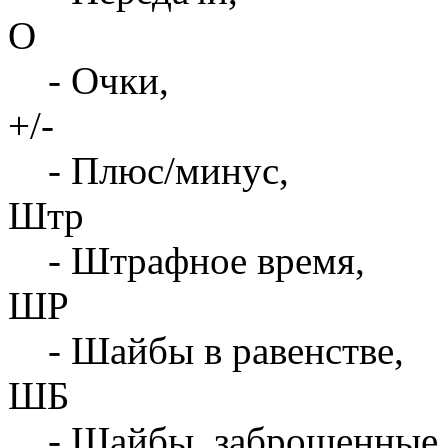
О
- Очки,
+/-
- Плюс/минус,
Штр
- Штрафное время,
ШР
- Шайбы в равенстве,
ШБ
- Шайбы, заброшенные 