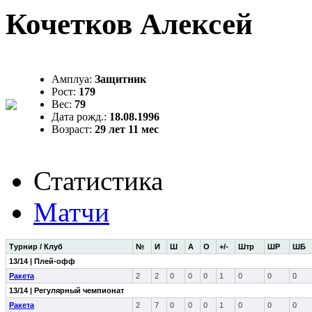
Кочетков Алексей
Амплуа:
Защитник
Рост:
179
Вес:
79
Дата рожд.:
18.08.1996
Возраст:
29 лет 11 мес
Статистика
Матчи
Турнир / Клуб
№
И
Ш
А
О
+/-
Штр
ШР
ШБ
13/14 | Плей-офф
Ракета
2
2
0
0
0
1
0
0
0
13/14 | Регулярный чемпионат
Ракета
2
7
0
0
0
1
0
0
0