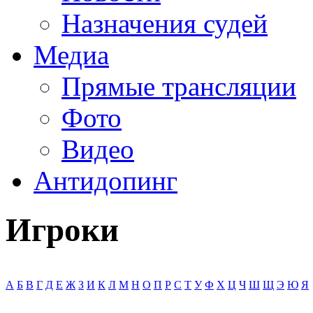
Назначения судей
Медиа
Прямые трансляции
Фото
Видео
Антидопинг
Игроки
А
Б
В
Г
Д
Е
Ж
З
И
К
Л
М
Н
О
П
Р
С
Т
У
Ф
Х
Ц
Ч
Ш
Щ
Э
Ю
Я