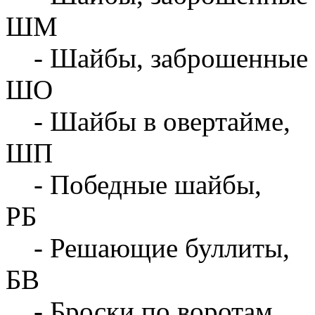
ШМ
- Шайбы, заброшенные 
ШО
- Шайбы в овертайме,
ШП
- Победные шайбы,
РБ
- Решающие буллиты,
БВ
- Броски по воротам,