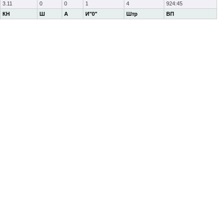
3.11
0
0
1
4
924:45
КН
Ш
А
И"0"
Штр
ВП