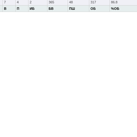
7
4
2
365
48
317
86.8
В
П
ИБ
БВ
ПШ
ОБ
%ОБ