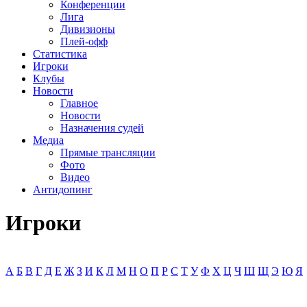
Конференции
Лига
Дивизионы
Плей-офф
Статистика
Игроки
Клубы
Новости
Главное
Новости
Назначения судей
Медиа
Прямые трансляции
Фото
Видео
Антидопинг
Игроки
А
Б
В
Г
Д
Е
Ж
З
И
К
Л
М
Н
О
П
Р
С
Т
У
Ф
Х
Ц
Ч
Ш
Щ
Э
Ю
Я