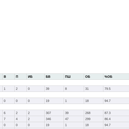
В
П
ИБ
БВ
ПШ
ОБ
%ОБ
1
2
0
39
8
31
79.5
0
0
0
19
1
18
94.7
6
2
2
307
39
268
87.3
7
4
2
346
47
299
86.4
0
0
0
19
1
18
94.7