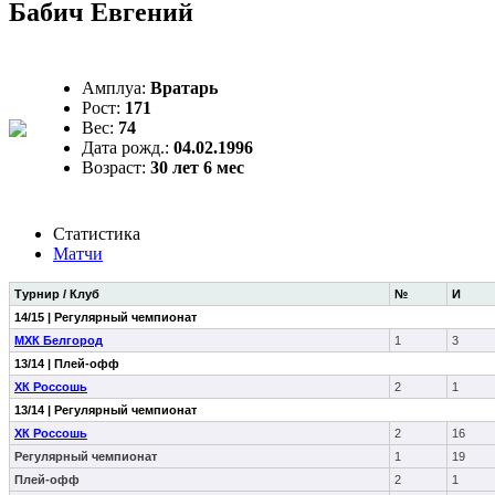
Бабич Евгений
Амплуа:
Вратарь
Рост:
171
Вес:
74
Дата рожд.:
04.02.1996
Возраст:
30 лет 6 мес
Статистика
Матчи
Турнир / Клуб
№
И
14/15 | Регулярный чемпионат
МХК Белгород
1
3
13/14 | Плей-офф
ХК Россошь
2
1
13/14 | Регулярный чемпионат
ХК Россошь
2
16
Регулярный чемпионат
1
19
Плей-офф
2
1