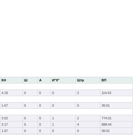
КН
Ш
А
И"0"
Штр
ВП
4.18
0
0
0
2
114:43
1.67
0
0
0
0
36:01
3.02
0
0
1
2
774:01
3.17
0
0
1
4
888:44
1.67
0
0
0
0
36:01