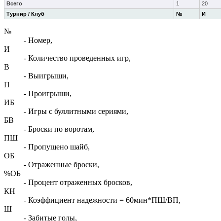
Всего
1
20
Турнир / Клуб
№
И
№
- Номер,
И
- Количество проведенных игр,
В
- Выигрыши,
П
- Проигрыши,
ИБ
- Игры с буллитными сериями,
БВ
- Броски по воротам,
ПШ
- Пропущено шайб,
ОБ
- Отраженные броски,
%ОБ
- Процент отраженных бросков,
КН
- Коэффициент надежности = 60мин*ПШ/ВП,
Ш
- Забитые голы,