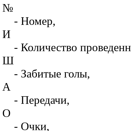
№
- Номер,
И
- Количество проведенн
Ш
- Забитые голы,
А
- Передачи,
О
- Очки,