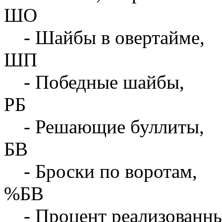
ШО
- Шайбы в овертайме,
ШП
- Победные шайбы,
РБ
- Решающие буллиты,
БВ
- Броски по воротам,
%БВ
- Процент реализованны