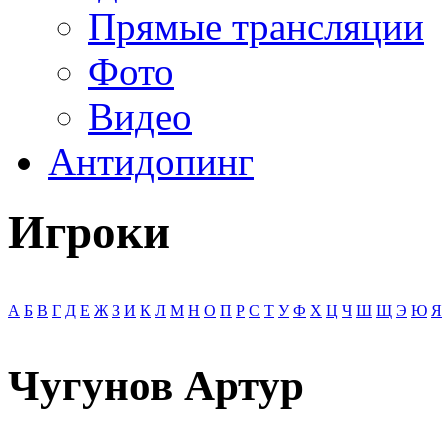
Прямые трансляции
Фото
Видео
Антидопинг
Игроки
А
Б
В
Г
Д
Е
Ж
З
И
К
Л
М
Н
О
П
Р
С
Т
У
Ф
Х
Ц
Ч
Ш
Щ
Э
Ю
Я
Чугунов Артур