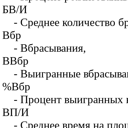
БВ/И
- Среднее количество бр
Вбр
- Вбрасывания,
ВВбр
- Выигранные вбрасыва
%Вбр
- Процент выигранных 
ВП/И
- Среднее время на площ