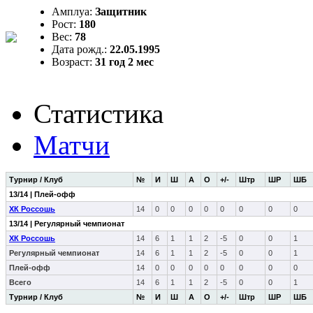
Амплуа:
Защитник
Рост:
180
Вес:
78
Дата рожд.:
22.05.1995
Возраст:
31 год 2 мес
Статистика
Матчи
Турнир / Клуб
№
И
Ш
А
О
+/-
Штр
ШР
ШБ
13/14 | Плей-офф
ХК Россошь
14
0
0
0
0
0
0
0
0
13/14 | Регулярный чемпионат
ХК Россошь
14
6
1
1
2
-5
0
0
1
Регулярный чемпионат
14
6
1
1
2
-5
0
0
1
Плей-офф
14
0
0
0
0
0
0
0
0
Всего
14
6
1
1
2
-5
0
0
1
Турнир / Клуб
№
И
Ш
А
О
+/-
Штр
ШР
ШБ