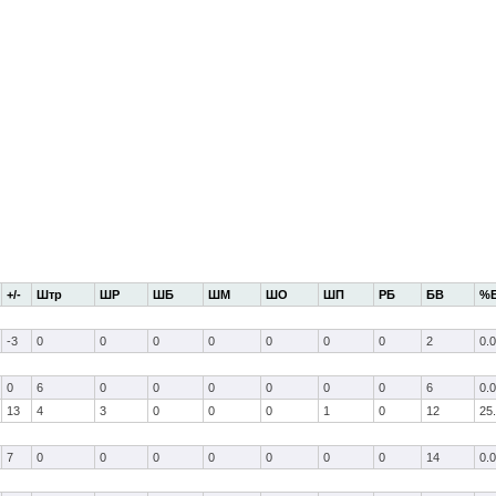
+/-
Штр
ШР
ШБ
ШМ
ШО
ШП
РБ
БВ
%
-3
0
0
0
0
0
0
0
2
0.0
0
6
0
0
0
0
0
0
6
0.0
13
4
3
0
0
0
1
0
12
25
7
0
0
0
0
0
0
0
14
0.0