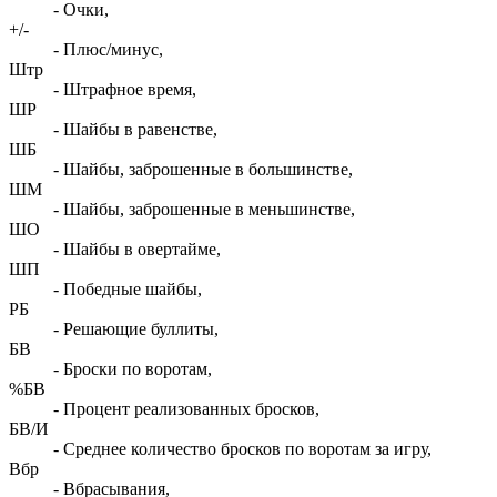
- Очки,
+/-
- Плюс/минус,
Штр
- Штрафное время,
ШР
- Шайбы в равенстве,
ШБ
- Шайбы, заброшенные в большинстве,
ШМ
- Шайбы, заброшенные в меньшинстве,
ШО
- Шайбы в овертайме,
ШП
- Победные шайбы,
РБ
- Решающие буллиты,
БВ
- Броски по воротам,
%БВ
- Процент реализованных бросков,
БВ/И
- Среднее количество бросков по воротам за игру,
Вбр
- Вбрасывания,