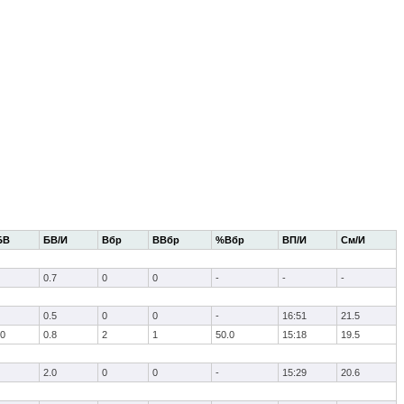
БВ
БВ/И
Вбр
ВВбр
%Вбр
ВП/И
См/И
0.7
0
0
-
-
-
0.5
0
0
-
16:51
21.5
.0
0.8
2
1
50.0
15:18
19.5
2.0
0
0
-
15:29
20.6