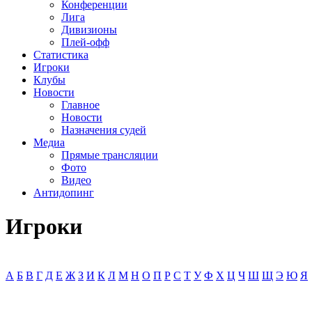
Конференции
Лига
Дивизионы
Плей-офф
Статистика
Игроки
Клубы
Новости
Главное
Новости
Назначения судей
Медиа
Прямые трансляции
Фото
Видео
Антидопинг
Игроки
А
Б
В
Г
Д
Е
Ж
З
И
К
Л
М
Н
О
П
Р
С
Т
У
Ф
Х
Ц
Ч
Ш
Щ
Э
Ю
Я