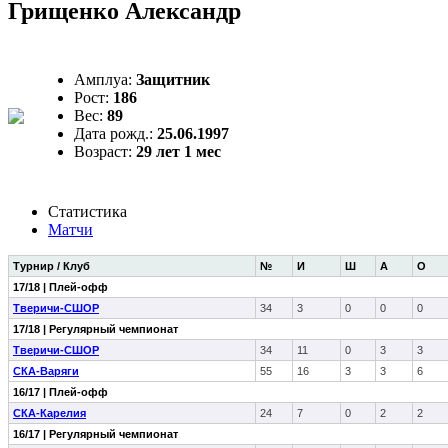
Грищенко Александр
Амплуа:
Защитник
Рост:
186
Вес:
89
Дата рожд.:
25.06.1997
Возраст:
29 лет 1 мес
Статистика
Матчи
Турнир / Клуб
№
И
Ш
А
О
17/18 | Плей-офф
Тверичи-СШОР
34
3
0
0
0
17/18 | Регулярный чемпионат
Тверичи-СШОР
34
11
0
3
3
СКА-Варяги
55
16
3
3
6
16/17 | Плей-офф
СКА-Карелия
24
7
0
2
2
16/17 | Регулярный чемпионат