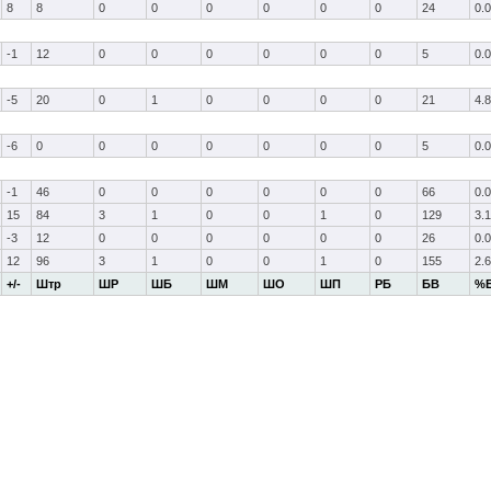
8
8
0
0
0
0
0
0
24
0.0
-1
12
0
0
0
0
0
0
5
0.0
-5
20
0
1
0
0
0
0
21
4.8
-6
0
0
0
0
0
0
0
5
0.0
-1
46
0
0
0
0
0
0
66
0.0
15
84
3
1
0
0
1
0
129
3.1
-3
12
0
0
0
0
0
0
26
0.0
12
96
3
1
0
0
1
0
155
2.6
+/-
Штр
ШР
ШБ
ШМ
ШО
ШП
РБ
БВ
%