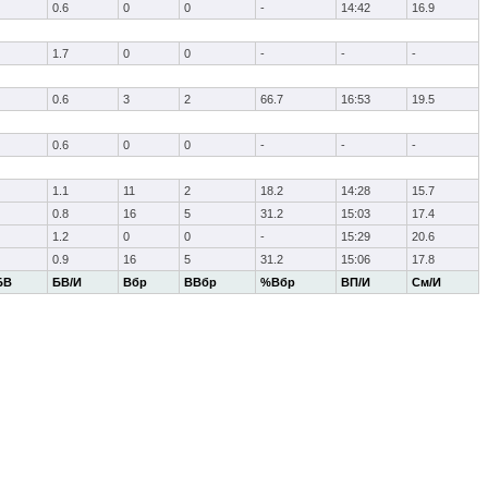
0.6
0
0
-
14:42
16.9
1.7
0
0
-
-
-
0.6
3
2
66.7
16:53
19.5
0.6
0
0
-
-
-
1.1
11
2
18.2
14:28
15.7
0.8
16
5
31.2
15:03
17.4
1.2
0
0
-
15:29
20.6
0.9
16
5
31.2
15:06
17.8
БВ
БВ/И
Вбр
ВВбр
%Вбр
ВП/И
См/И