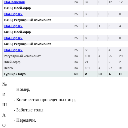
СКА-Карелия
24
37
0
12
12
15/16 | Плей-офф
СКА-Варяги
25
3
0
0
0
15/16 | Регулярный чемпионат
СКА-Варяги
25
38
1
3
4
14/15 | Плей-офф
СКА-Варяги
25
8
0
0
0
14/15 | Регулярный чемпионат
СКА-Варяги
25
58
0
4
4
Регулярный чемпионат
34
160
4
25
29
Плей-офф
34
21
0
2
2
Всего
34
181
4
27
31
Турнир / Клуб
№
И
Ш
А
О
№
- Номер,
И
- Количество проведенных игр,
Ш
- Забитые голы,
А
- Передачи,
О