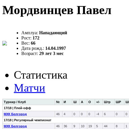
Мордвинцев Павел
Амплуа:
Нападающий
Рост:
172
Вес:
66
Дата рожд.:
14.04.1997
Возраст:
29 лет 3 мес
Статистика
Матчи
Турнир / Клуб
№
И
Ш
А
О
+/-
Штр
ШР
Ш
17/18 | Плей-офф
МХК Белгород
46
4
0
0
0
-4
6
0
0
17/18 | Регулярный чемпионат
МХК Белгород
46
36
9
10
19
5
44
8
1