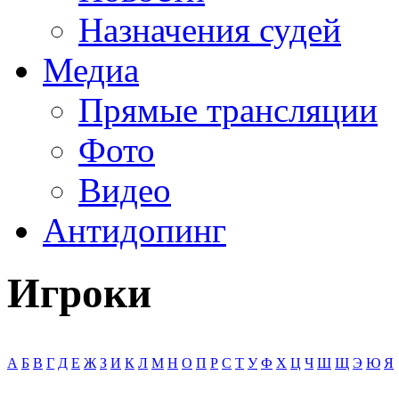
Назначения судей
Медиа
Прямые трансляции
Фото
Видео
Антидопинг
Игроки
А
Б
В
Г
Д
Е
Ж
З
И
К
Л
М
Н
О
П
Р
С
Т
У
Ф
Х
Ц
Ч
Ш
Щ
Э
Ю
Я