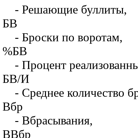
- Решающие буллиты,
БВ
- Броски по воротам,
%БВ
- Процент реализованны
БВ/И
- Среднее количество бр
Вбр
- Вбрасывания,
ВВбр