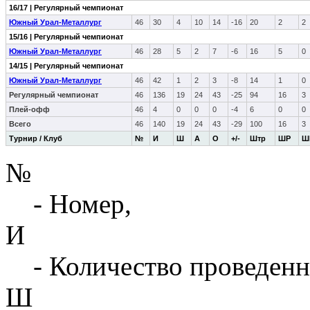
16/17 | Регулярный чемпионат
Южный Урал-Металлург
46
30
4
10
14
-16
20
2
2
15/16 | Регулярный чемпионат
Южный Урал-Металлург
46
28
5
2
7
-6
16
5
0
14/15 | Регулярный чемпионат
Южный Урал-Металлург
46
42
1
2
3
-8
14
1
0
Регулярный чемпионат
46
136
19
24
43
-25
94
16
3
Плей-офф
46
4
0
0
0
-4
6
0
0
Всего
46
140
19
24
43
-29
100
16
3
Турнир / Клуб
№
И
Ш
А
О
+/-
Штр
ШР
Ш
№
- Номер,
И
- Количество проведенн
Ш