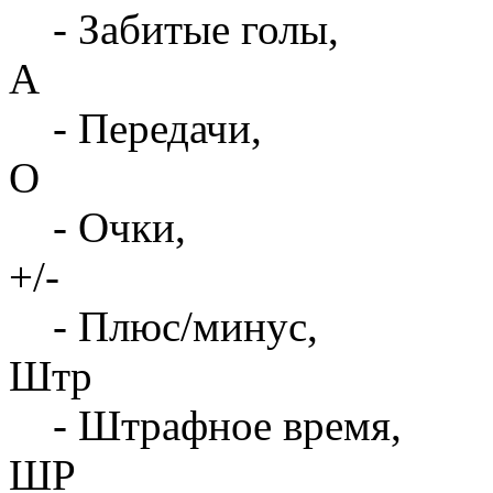
- Забитые голы,
А
- Передачи,
О
- Очки,
+/-
- Плюс/минус,
Штр
- Штрафное время,
ШР