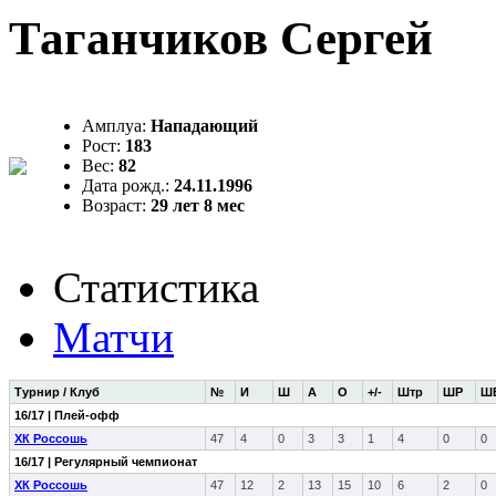
Таганчиков Сергей
Амплуа:
Нападающий
Рост:
183
Вес:
82
Дата рожд.:
24.11.1996
Возраст:
29 лет 8 мес
Статистика
Матчи
Турнир / Клуб
№
И
Ш
А
О
+/-
Штр
ШР
Ш
16/17 | Плей-офф
ХК Россошь
47
4
0
3
3
1
4
0
0
16/17 | Регулярный чемпионат
ХК Россошь
47
12
2
13
15
10
6
2
0