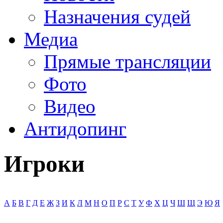
Назначения судей
Медиа
Прямые трансляции
Фото
Видео
Антидопинг
Игроки
А
Б
В
Г
Д
Е
Ж
З
И
К
Л
М
Н
О
П
Р
С
Т
У
Ф
Х
Ц
Ч
Ш
Щ
Э
Ю
Я