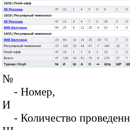
15/16 | Плей-офф
ХК Россошь
47
12
1
4
5
0
6
1
0
15/16 | Регулярный чемпионат
ХК Россошь
47
13
3
4
7
5
20
3
0
МХК Белгород
80
25
8
12
20
-4
61
4
4
14/15 | Регулярный чемпионат
МХК Белгород
23
60
10
15
25
-18
73
7
3
Регулярный чемпионат
47
110
23
44
67
-7
160
16
7
Плей-офф
47
16
1
7
8
1
10
1
0
Всего
47
126
24
51
75
-6
170
17
7
Турнир / Клуб
№
И
Ш
А
О
+/-
Штр
ШР
Ш
№
- Номер,
И
- Количество проведенн