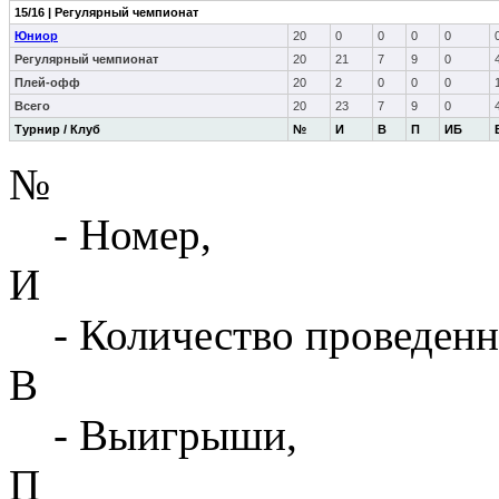
15/16 | Регулярный чемпионат
Юниор
20
0
0
0
0
Регулярный чемпионат
20
21
7
9
0
Плей-офф
20
2
0
0
0
Всего
20
23
7
9
0
Турнир / Клуб
№
И
В
П
ИБ
№
- Номер,
И
- Количество проведенн
В
- Выигрыши,
П