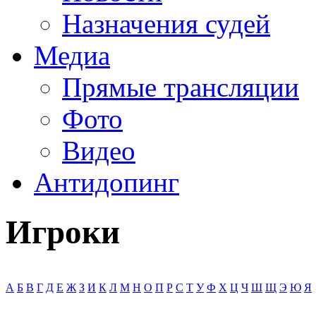
Назначения судей
Медиа
Прямые трансляции
Фото
Видео
Антидопинг
Игроки
А
Б
В
Г
Д
Е
Ж
З
И
К
Л
М
Н
О
П
Р
С
Т
У
Ф
Х
Ц
Ч
Ш
Щ
Э
Ю
Я