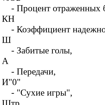
- Процент отраженных 
КН
- Коэффициент надежн
Ш
- Забитые голы,
А
- Передачи,
И"0"
- "Сухие игры",
Штр