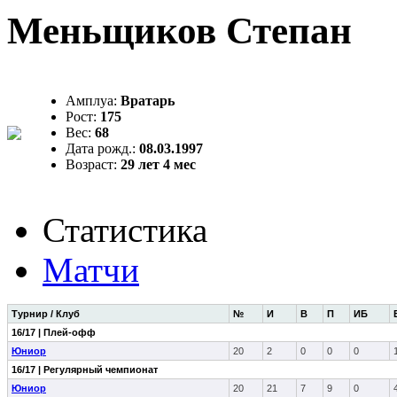
Меньщиков Степан
Амплуа:
Вратарь
Рост:
175
Вес:
68
Дата рожд.:
08.03.1997
Возраст:
29 лет 4 мес
Статистика
Матчи
Турнир / Клуб
№
И
В
П
ИБ
16/17 | Плей-офф
Юниор
20
2
0
0
0
16/17 | Регулярный чемпионат
Юниор
20
21
7
9
0