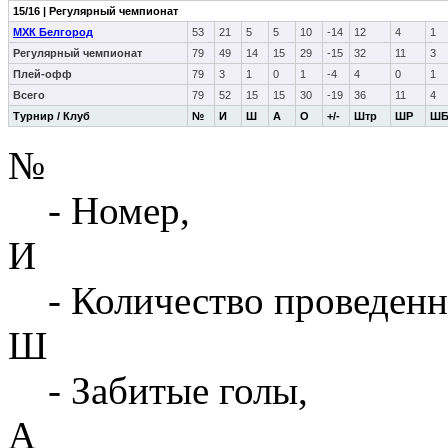
15/16 | Регулярный чемпионат
МХК Белгород
53
21
5
5
10
-14
12
4
1
Регулярный чемпионат
79
49
14
15
29
-15
32
11
3
Плей-офф
79
3
1
0
1
-4
4
0
1
Всего
79
52
15
15
30
-19
36
11
4
Турнир / Клуб
№
И
Ш
А
О
+/-
Штр
ШР
Ш
№
- Номер,
И
- Количество проведенн
Ш
- Забитые голы,
А