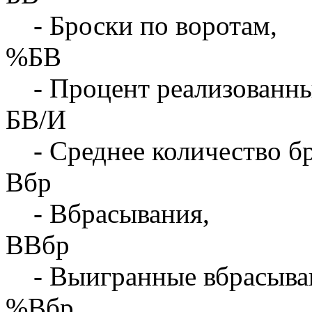
- Броски по воротам,
%БВ
- Процент реализованны
БВ/И
- Среднее количество бр
Вбр
- Вбрасывания,
ВВбр
- Выигранные вбрасыва
%Вбр