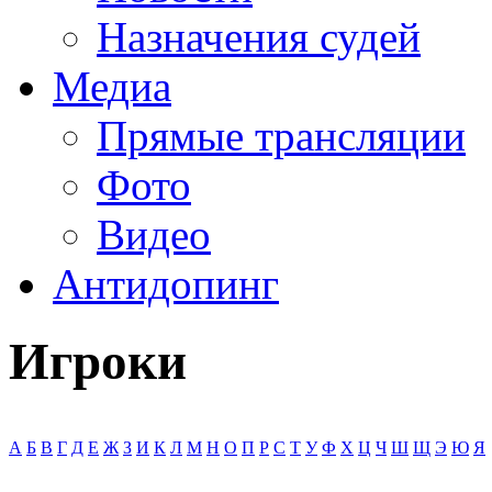
Назначения судей
Медиа
Прямые трансляции
Фото
Видео
Антидопинг
Игроки
А
Б
В
Г
Д
Е
Ж
З
И
К
Л
М
Н
О
П
Р
С
Т
У
Ф
Х
Ц
Ч
Ш
Щ
Э
Ю
Я