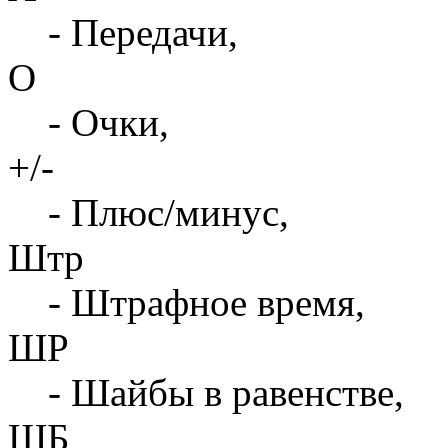
- Передачи,
О
- Очки,
+/-
- Плюс/минус,
Штр
- Штрафное время,
ШР
- Шайбы в равенстве,
ШБ