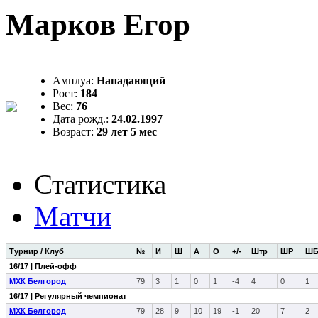
Марков Егор
Амплуа:
Нападающий
Рост:
184
Вес:
76
Дата рожд.:
24.02.1997
Возраст:
29 лет 5 мес
Статистика
Матчи
Турнир / Клуб
№
И
Ш
А
О
+/-
Штр
ШР
Ш
16/17 | Плей-офф
МХК Белгород
79
3
1
0
1
-4
4
0
1
16/17 | Регулярный чемпионат
МХК Белгород
79
28
9
10
19
-1
20
7
2