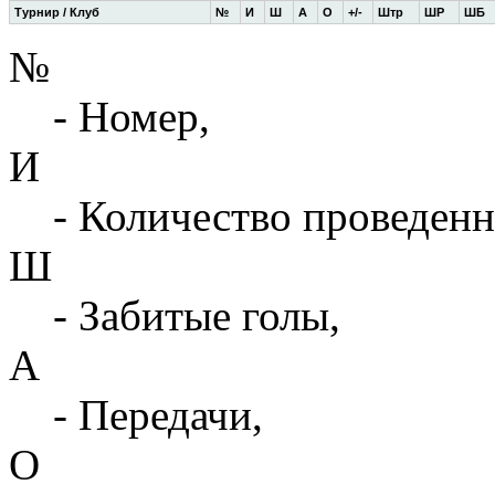
Турнир / Клуб
№
И
Ш
А
О
+/-
Штр
ШР
ШБ
№
- Номер,
И
- Количество проведенн
Ш
- Забитые голы,
А
- Передачи,
О