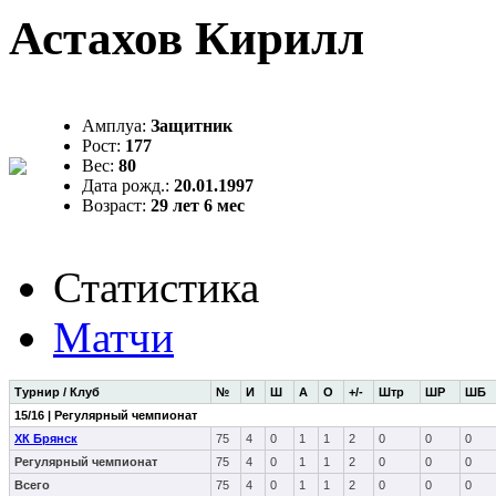
Астахов Кирилл
Амплуа:
Защитник
Рост:
177
Вес:
80
Дата рожд.:
20.01.1997
Возраст:
29 лет 6 мес
Статистика
Матчи
Турнир / Клуб
№
И
Ш
А
О
+/-
Штр
ШР
ШБ
15/16 | Регулярный чемпионат
ХК Брянск
75
4
0
1
1
2
0
0
0
Регулярный чемпионат
75
4
0
1
1
2
0
0
0
Всего
75
4
0
1
1
2
0
0
0