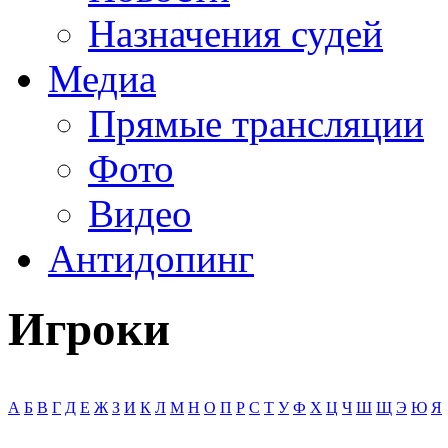
Назначения судей
Медиа
Прямые трансляции
Фото
Видео
Антидопинг
Игроки
А
Б
В
Г
Д
Е
Ж
З
И
К
Л
М
Н
О
П
Р
С
Т
У
Ф
Х
Ц
Ч
Ш
Щ
Э
Ю
Я