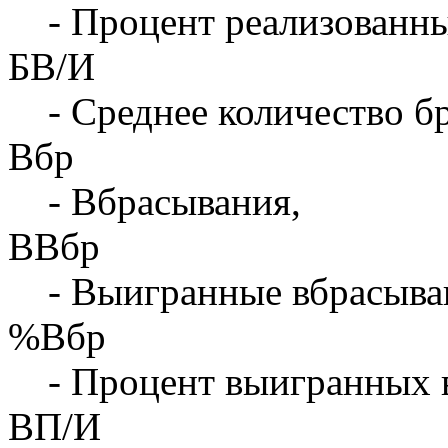
- Процент реализованны
БВ/И
- Среднее количество бр
Вбр
- Вбрасывания,
ВВбр
- Выигранные вбрасыва
%Вбр
- Процент выигранных 
ВП/И