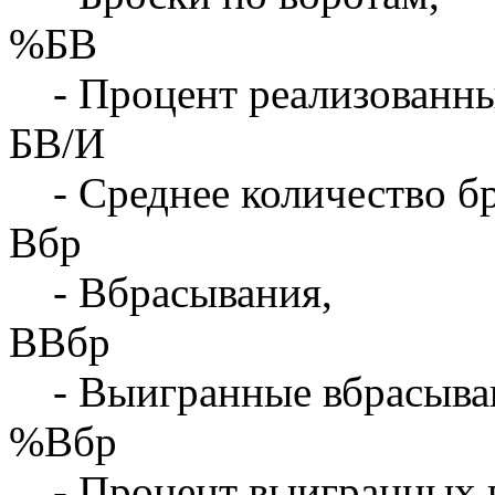
%БВ
- Процент реализованны
БВ/И
- Среднее количество бр
Вбр
- Вбрасывания,
ВВбр
- Выигранные вбрасыва
%Вбр
- Процент выигранных 