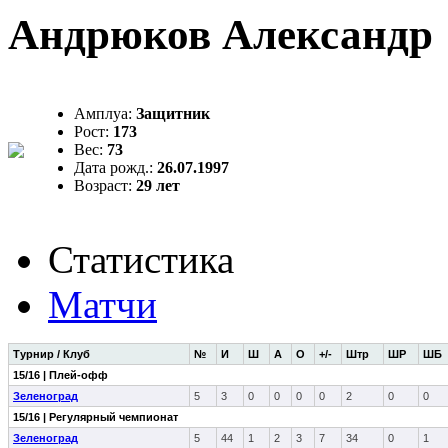
Андрюков Александр
Амплуа:
Защитник
Рост:
173
Вес:
73
Дата рожд.:
26.07.1997
Возраст:
29 лет
Статистика
Матчи
Турнир / Клуб
№
И
Ш
А
О
+/-
Штр
ШР
ШБ
15/16 | Плей-офф
Зеленоград
5
3
0
0
0
0
2
0
0
15/16 | Регулярный чемпионат
Зеленоград
5
44
1
2
3
7
34
0
1