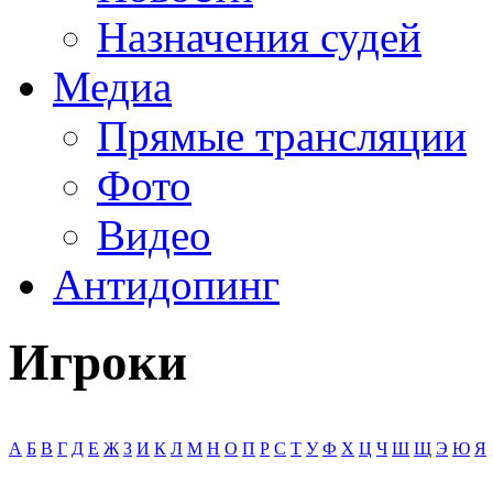
Назначения судей
Медиа
Прямые трансляции
Фото
Видео
Антидопинг
Игроки
А
Б
В
Г
Д
Е
Ж
З
И
К
Л
М
Н
О
П
Р
С
Т
У
Ф
Х
Ц
Ч
Ш
Щ
Э
Ю
Я