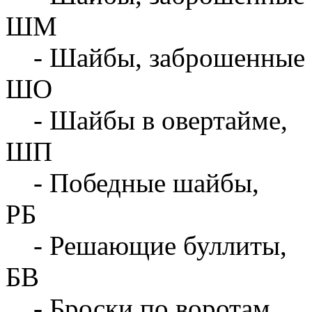
ШМ
- Шайбы, заброшенные 
ШО
- Шайбы в овертайме,
ШП
- Победные шайбы,
РБ
- Решающие буллиты,
БВ
- Броски по воротам,