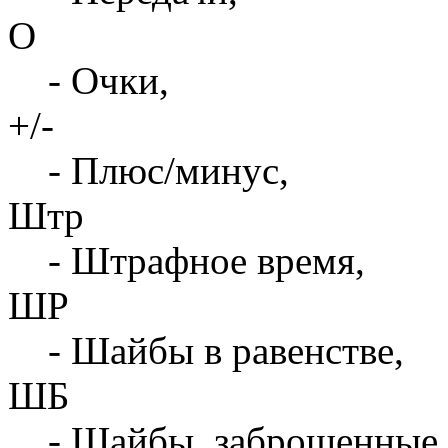
О
- Очки,
+/-
- Плюс/минус,
Штр
- Штрафное время,
ШР
- Шайбы в равенстве,
ШБ
- Шайбы, заброшенные 