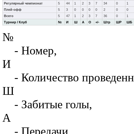
Регулярный чемпионат
5
44
1
2
3
7
34
0
1
Плей-офф
5
3
0
0
0
0
2
0
0
Всего
5
47
1
2
3
7
36
0
1
Турнир / Клуб
№
И
Ш
А
О
+/-
Штр
ШР
ШБ
№
- Номер,
И
- Количество проведенн
Ш
- Забитые голы,
А
- Передачи,