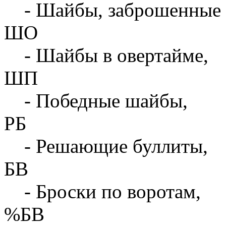
- Шайбы, заброшенные 
ШО
- Шайбы в овертайме,
ШП
- Победные шайбы,
РБ
- Решающие буллиты,
БВ
- Броски по воротам,
%БВ