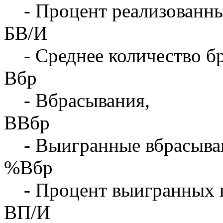
- Процент реализованны
БВ/И
- Среднее количество бр
Вбр
- Вбрасывания,
ВВбр
- Выигранные вбрасыва
%Вбр
- Процент выигранных 
ВП/И