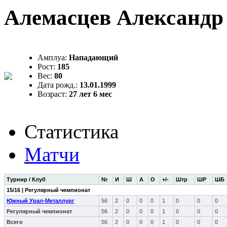
Алемасцев Александр
Амплуа:
Нападающий
Рост:
185
Вес:
80
Дата рожд.:
13.01.1999
Возраст:
27 лет 6 мес
Статистика
Матчи
Турнир / Клуб
№
И
Ш
А
О
+/-
Штр
ШР
ШБ
15/16 | Регулярный чемпионат
Южный Урал-Металлург
56
2
0
0
0
1
0
0
0
Регулярный чемпионат
56
2
0
0
0
1
0
0
0
Всего
56
2
0
0
0
1
0
0
0