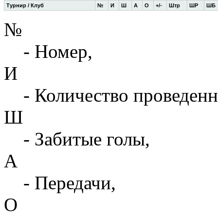
Турнир / Клуб
№
И
Ш
А
О
+/-
Штр
ШР
ШБ
№
- Номер,
И
- Количество проведенн
Ш
- Забитые голы,
А
- Передачи,
О