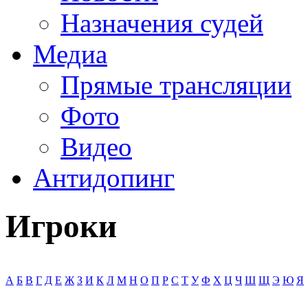
Назначения судей
Медиа
Прямые трансляции
Фото
Видео
Антидопинг
Игроки
А
Б
В
Г
Д
Е
Ж
З
И
К
Л
М
Н
О
П
Р
С
Т
У
Ф
Х
Ц
Ч
Ш
Щ
Э
Ю
Я