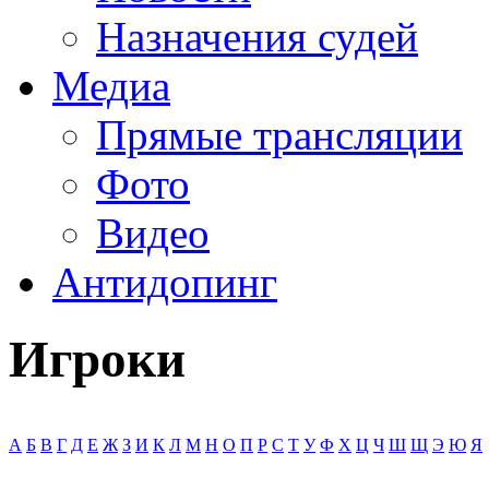
Назначения судей
Медиа
Прямые трансляции
Фото
Видео
Антидопинг
Игроки
А
Б
В
Г
Д
Е
Ж
З
И
К
Л
М
Н
О
П
Р
С
Т
У
Ф
Х
Ц
Ч
Ш
Щ
Э
Ю
Я