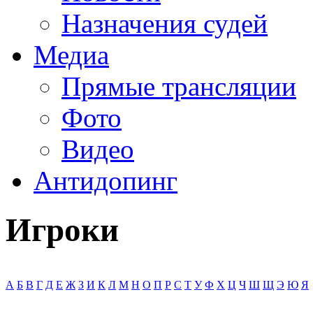
Назначения судей
Медиа
Прямые трансляции
Фото
Видео
Антидопинг
Игроки
А
Б
В
Г
Д
Е
Ж
З
И
К
Л
М
Н
О
П
Р
С
Т
У
Ф
Х
Ц
Ч
Ш
Щ
Э
Ю
Я