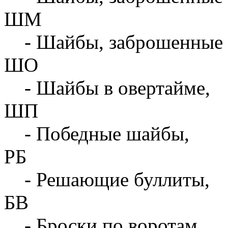
ШМ
- Шайбы, заброшенные 
ШО
- Шайбы в овертайме,
ШП
- Победные шайбы,
РБ
- Решающие буллиты,
БВ
- Броски по воротам,