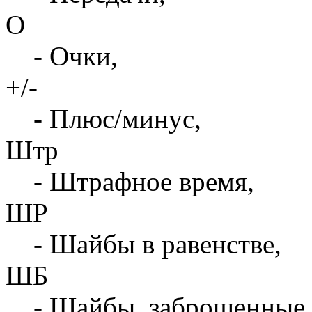
О
- Очки,
+/-
- Плюс/минус,
Штр
- Штрафное время,
ШР
- Шайбы в равенстве,
ШБ
- Шайбы, заброшенные 