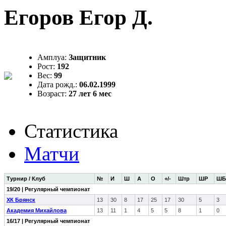
Егоров Егор Д.
Амплуа:
Защитник
Рост:
192
Вес:
99
Дата рожд.:
06.02.1999
Возраст:
27 лет 6 мес
Статистика
Матчи
Турнир / Клуб
№
И
Ш
А
О
+/-
Штр
ШР
ШБ
19/20 | Регулярный чемпионат
ХК Брянск
13
30
8
17
25
17
30
5
3
Академия Михайлова
13
11
1
4
5
5
8
1
0
16/17 | Регулярный чемпионат