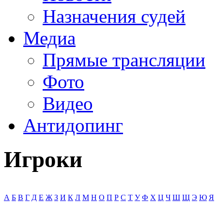
Назначения судей
Медиа
Прямые трансляции
Фото
Видео
Антидопинг
Игроки
А
Б
В
Г
Д
Е
Ж
З
И
К
Л
М
Н
О
П
Р
С
Т
У
Ф
Х
Ц
Ч
Ш
Щ
Э
Ю
Я