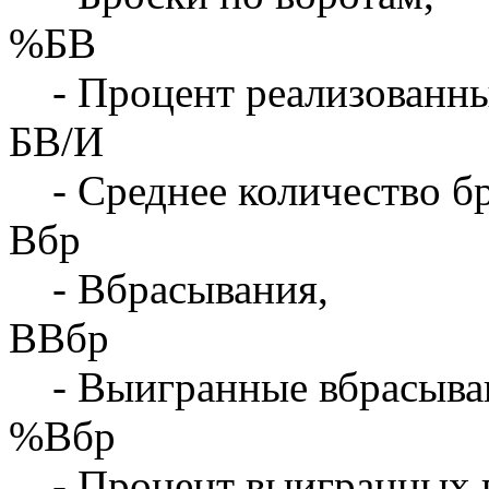
%БВ
- Процент реализованны
БВ/И
- Среднее количество бр
Вбр
- Вбрасывания,
ВВбр
- Выигранные вбрасыва
%Вбр
- Процент выигранных 