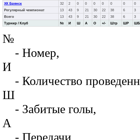
ХК Брянск
32
2
0
0
0
0
0
0
0
Регулярный чемпионат
13
43
9
21
30
22
38
6
3
Всего
13
43
9
21
30
22
38
6
3
Турнир / Клуб
№
И
Ш
А
О
+/-
Штр
ШР
ШБ
№
- Номер,
И
- Количество проведенн
Ш
- Забитые голы,
А
- Передачи,