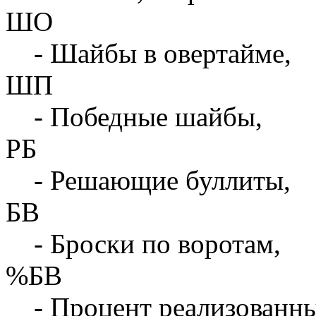
ШО
- Шайбы в овертайме,
ШП
- Победные шайбы,
РБ
- Решающие буллиты,
БВ
- Броски по воротам,
%БВ
- Процент реализованны