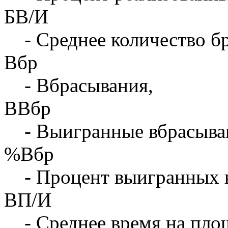
БВ/И
- Среднее количество бр
Вбр
- Вбрасывания,
ВВбр
- Выигранные вбрасыва
%Вбр
- Процент выигранных 
ВП/И
- Среднее время на площ