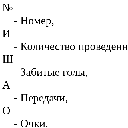
№
- Номер,
И
- Количество проведенн
Ш
- Забитые голы,
А
- Передачи,
О
- Очки,