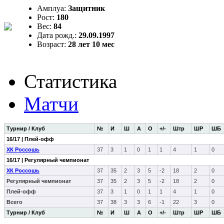
Амплуа:
Защитник
Рост:
180
Вес:
84
Дата рожд.:
29.09.1997
Возраст:
28 лет 10 мес
Статистика
Матчи
Турнир / Клуб
№
И
Ш
А
О
+/-
Штр
ШР
ШБ
16/17 | Плей-офф
ХК Россошь
37
3
1
0
1
1
4
1
0
16/17 | Регулярный чемпионат
ХК Россошь
37
35
2
3
5
-2
18
2
0
Регулярный чемпионат
37
35
2
3
5
-2
18
2
0
Плей-офф
37
3
1
0
1
1
4
1
0
Всего
37
38
3
3
6
-1
22
3
0
Турнир / Клуб
№
И
Ш
А
О
+/-
Штр
ШР
ШБ