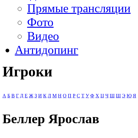
Прямые трансляции
Фото
Видео
Антидопинг
Игроки
А
Б
В
Г
Д
Е
Ж
З
И
К
Л
М
Н
О
П
Р
С
Т
У
Ф
Х
Ц
Ч
Ш
Щ
Э
Ю
Я
Беллер Ярослав