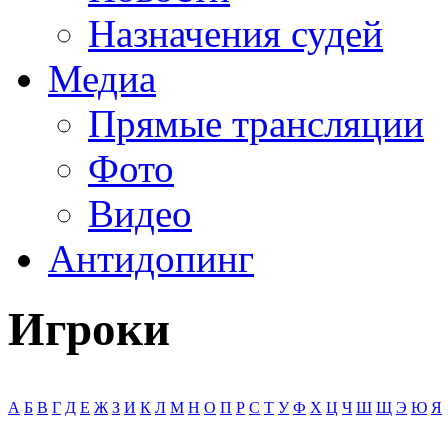
Назначения судей
Медиа
Прямые трансляции
Фото
Видео
Антидопинг
Игроки
А
Б
В
Г
Д
Е
Ж
З
И
К
Л
М
Н
О
П
Р
С
Т
У
Ф
Х
Ц
Ч
Ш
Щ
Э
Ю
Я