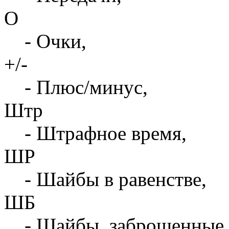
О
- Очки,
+/-
- Плюс/минус,
Штр
- Штрафное время,
ШР
- Шайбы в равенстве,
ШБ
- Шайбы, заброшенные 