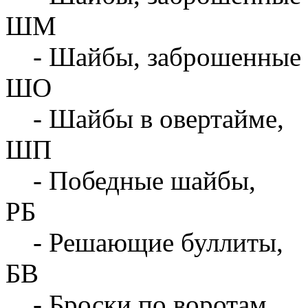
ШМ
- Шайбы, заброшенные 
ШО
- Шайбы в овертайме,
ШП
- Победные шайбы,
РБ
- Решающие буллиты,
БВ
- Броски по воротам,