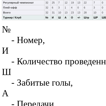
Регулярный чемпионат
32
25
7
12
19
13
22
7
0
Плей-офф
32
6
3
1
4
0
6
3
0
Всего
32
31
10
13
23
13
28
10
0
Турнир / Клуб
№
И
Ш
А
О
+/-
Штр
ШР
Ш
№
- Номер,
И
- Количество проведенн
Ш
- Забитые голы,
А
- Передачи,