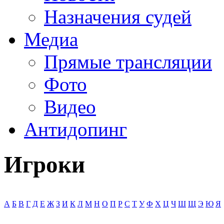
Назначения судей
Медиа
Прямые трансляции
Фото
Видео
Антидопинг
Игроки
А
Б
В
Г
Д
Е
Ж
З
И
К
Л
М
Н
О
П
Р
С
Т
У
Ф
Х
Ц
Ч
Ш
Щ
Э
Ю
Я