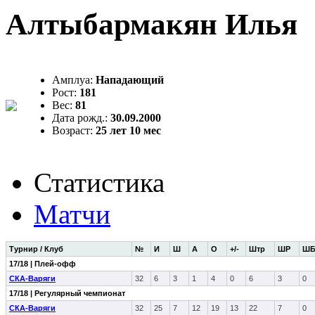
Алтыбармакян Илья
Амплуа:
Нападающий
Рост:
181
Вес:
81
Дата рожд.:
30.09.2000
Возраст:
25 лет 10 мес
Статистика
Матчи
Турнир / Клуб
№
И
Ш
А
О
+/-
Штр
ШР
Ш
17/18 | Плей-офф
СКА-Варяги
32
6
3
1
4
0
6
3
0
17/18 | Регулярный чемпионат
СКА-Варяги
32
25
7
12
19
13
22
7
0