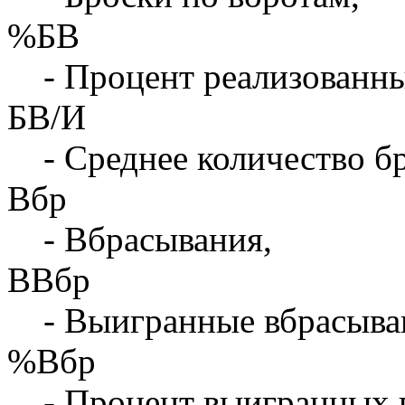
%БВ
- Процент реализованны
БВ/И
- Среднее количество бр
Вбр
- Вбрасывания,
ВВбр
- Выигранные вбрасыва
%Вбр
- Процент выигранных 