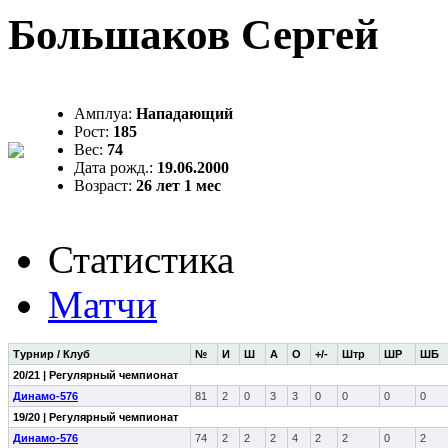
Большаков Сергей
Амплуа:
Нападающий
Рост:
185
Вес:
74
Дата рожд.:
19.06.2000
Возраст:
26 лет 1 мес
Статистика
Матчи
Турнир / Клуб
№
И
Ш
А
О
+/-
Штр
ШР
ШБ
20/21 | Регулярный чемпионат
Динамо-576
81
2
0
3
3
0
0
0
0
19/20 | Регулярный чемпионат
Динамо-576
74
2
2
2
4
2
2
0
2