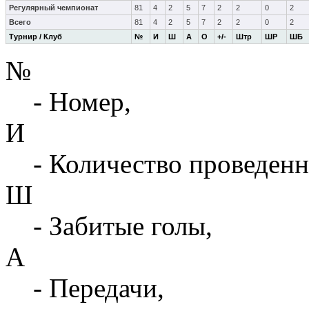
Регулярный чемпионат
81
4
2
5
7
2
2
0
2
Всего
81
4
2
5
7
2
2
0
2
Турнир / Клуб
№
И
Ш
А
О
+/-
Штр
ШР
ШБ
№
- Номер,
И
- Количество проведенн
Ш
- Забитые голы,
А
- Передачи,