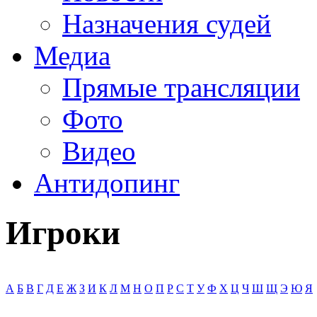
Назначения судей
Медиа
Прямые трансляции
Фото
Видео
Антидопинг
Игроки
А
Б
В
Г
Д
Е
Ж
З
И
К
Л
М
Н
О
П
Р
С
Т
У
Ф
Х
Ц
Ч
Ш
Щ
Э
Ю
Я