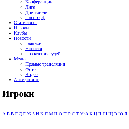
Конференции
Лига
Дивизионы
Плей-офф
Статистика
Игроки
Клубы
Новости
Главное
Новости
Назначения судей
Медиа
Прямые трансляции
Фото
Видео
Антидопинг
Игроки
А
Б
В
Г
Д
Е
Ж
З
И
К
Л
М
Н
О
П
Р
С
Т
У
Ф
Х
Ц
Ч
Ш
Щ
Э
Ю
Я