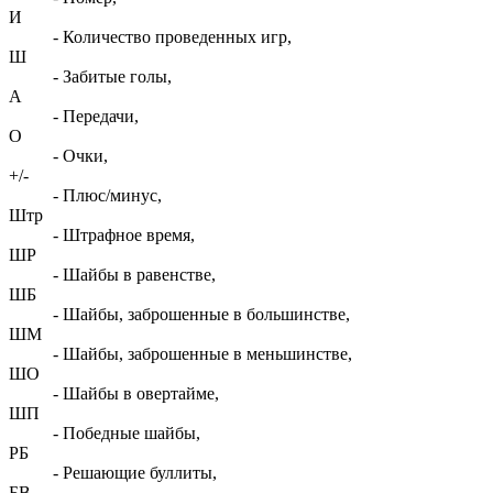
И
- Количество проведенных игр,
Ш
- Забитые голы,
А
- Передачи,
О
- Очки,
+/-
- Плюс/минус,
Штр
- Штрафное время,
ШР
- Шайбы в равенстве,
ШБ
- Шайбы, заброшенные в большинстве,
ШМ
- Шайбы, заброшенные в меньшинстве,
ШО
- Шайбы в овертайме,
ШП
- Победные шайбы,
РБ
- Решающие буллиты,
БВ