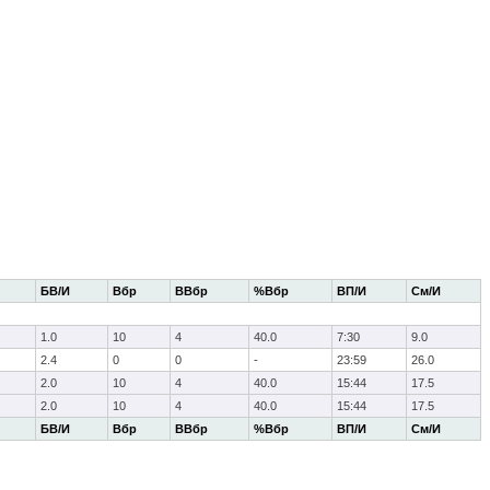
БВ/И
Вбр
ВВбр
%Вбр
ВП/И
См/И
1.0
10
4
40.0
7:30
9.0
2.4
0
0
-
23:59
26.0
2.0
10
4
40.0
15:44
17.5
2.0
10
4
40.0
15:44
17.5
БВ/И
Вбр
ВВбр
%Вбр
ВП/И
См/И