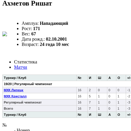
Ахметов Ришат
Амплуа:
Нападающий
Рост:
171
Вес:
67
Дата рожд.:
02.10.2001
Возраст:
24 года 10 мес
Статистика
Матчи
Турнир / Клуб
№
И
Ш
А
О
+/-
19/20 | Регулярный чемпионат
МХК Липецк
16
2
0
0
0
-1
МХК Кристалл
16
5
1
0
1
-2
Регулярный чемпионат
16
7
1
0
1
-3
Всего
16
7
1
0
1
-3
Турнир / Клуб
№
И
Ш
А
О
+/-
№
- Номер,