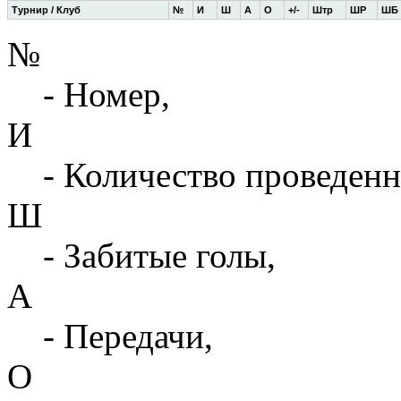
Турнир / Клуб
№
И
Ш
А
О
+/-
Штр
ШР
ШБ
№
- Номер,
И
- Количество проведенн
Ш
- Забитые голы,
А
- Передачи,
О