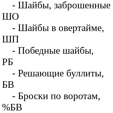
- Шайбы, заброшенные 
ШО
- Шайбы в овертайме,
ШП
- Победные шайбы,
РБ
- Решающие буллиты,
БВ
- Броски по воротам,
%БВ