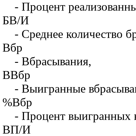
- Процент реализованны
БВ/И
- Среднее количество бр
Вбр
- Вбрасывания,
ВВбр
- Выигранные вбрасыва
%Вбр
- Процент выигранных 
ВП/И