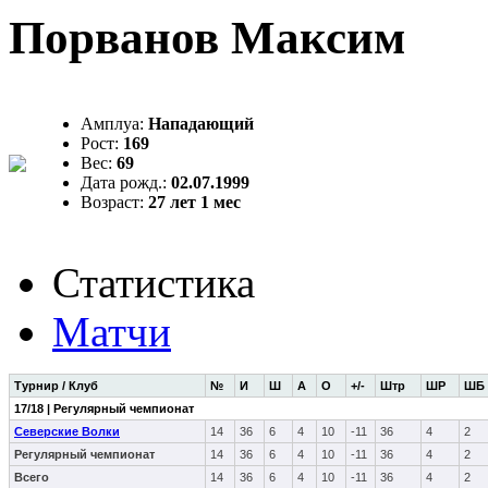
Порванов Максим
Амплуа:
Нападающий
Рост:
169
Вес:
69
Дата рожд.:
02.07.1999
Возраст:
27 лет 1 мес
Статистика
Матчи
Турнир / Клуб
№
И
Ш
А
О
+/-
Штр
ШР
ШБ
17/18 | Регулярный чемпионат
Северские Волки
14
36
6
4
10
-11
36
4
2
Регулярный чемпионат
14
36
6
4
10
-11
36
4
2
Всего
14
36
6
4
10
-11
36
4
2