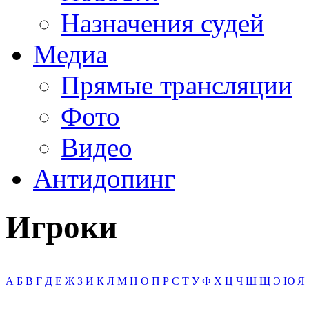
Назначения судей
Медиа
Прямые трансляции
Фото
Видео
Антидопинг
Игроки
А
Б
В
Г
Д
Е
Ж
З
И
К
Л
М
Н
О
П
Р
С
Т
У
Ф
Х
Ц
Ч
Ш
Щ
Э
Ю
Я