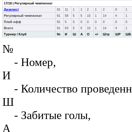
17/18 | Регулярный чемпионат
Дизелист
81
11
1
1
2
1
2
0
1
Регулярный чемпионат
81
58
5
5
10
1
14
4
1
Плей-офф
81
5
0
0
0
0
0
0
0
Всего
81
63
5
5
10
1
14
4
1
Турнир / Клуб
№
И
Ш
А
О
+/-
Штр
ШР
ШБ
№
- Номер,
И
- Количество проведенн
Ш
- Забитые голы,
А