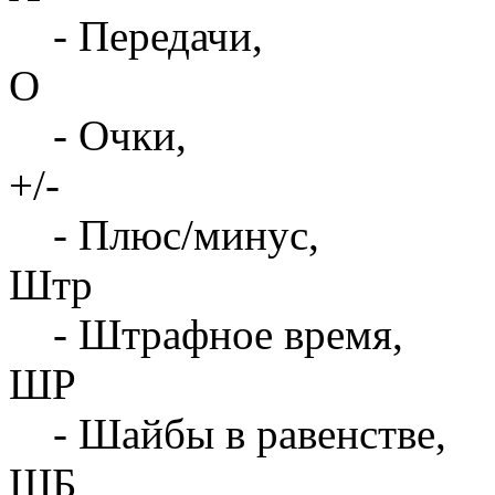
- Передачи,
О
- Очки,
+/-
- Плюс/минус,
Штр
- Штрафное время,
ШР
- Шайбы в равенстве,
ШБ