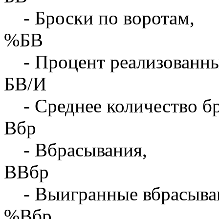
- Броски по воротам,
%БВ
- Процент реализованны
БВ/И
- Среднее количество бр
Вбр
- Вбрасывания,
ВВбр
- Выигранные вбрасыва
%Вбр