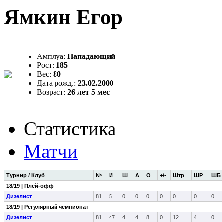
Ямкин Егор
Амплуа:
Нападающий
Рост:
185
Вес:
80
Дата рожд.:
23.02.2000
Возраст:
26 лет 5 мес
Статистика
Матчи
Турнир / Клуб
№
И
Ш
А
О
+/-
Штр
ШР
ШБ
18/19 | Плей-офф
Дизелист
81
5
0
0
0
0
0
0
0
18/19 | Регулярный чемпионат
Дизелист
81
47
4
4
8
0
12
4
0