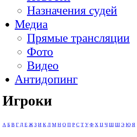
Назначения судей
Медиа
Прямые трансляции
Фото
Видео
Антидопинг
Игроки
А
Б
В
Г
Д
Е
Ж
З
И
К
Л
М
Н
О
П
Р
С
Т
У
Ф
Х
Ц
Ч
Ш
Щ
Э
Ю
Я