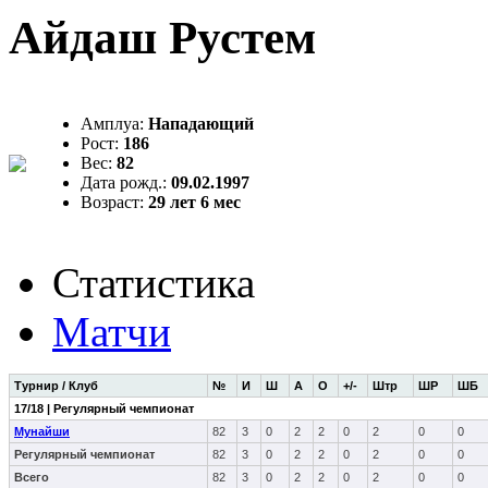
Айдаш Рустем
Амплуа:
Нападающий
Рост:
186
Вес:
82
Дата рожд.:
09.02.1997
Возраст:
29 лет 6 мес
Статистика
Матчи
Турнир / Клуб
№
И
Ш
А
О
+/-
Штр
ШР
ШБ
17/18 | Регулярный чемпионат
Мунайши
82
3
0
2
2
0
2
0
0
Регулярный чемпионат
82
3
0
2
2
0
2
0
0
Всего
82
3
0
2
2
0
2
0
0