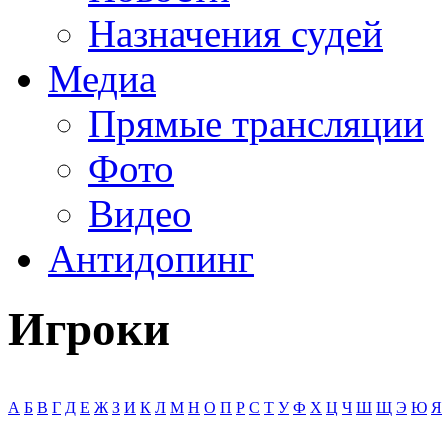
Назначения судей
Медиа
Прямые трансляции
Фото
Видео
Антидопинг
Игроки
А
Б
В
Г
Д
Е
Ж
З
И
К
Л
М
Н
О
П
Р
С
Т
У
Ф
Х
Ц
Ч
Ш
Щ
Э
Ю
Я