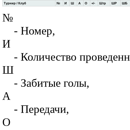
Турнир / Клуб
№
И
Ш
А
О
+/-
Штр
ШР
ШБ
№
- Номер,
И
- Количество проведенн
Ш
- Забитые голы,
А
- Передачи,
О