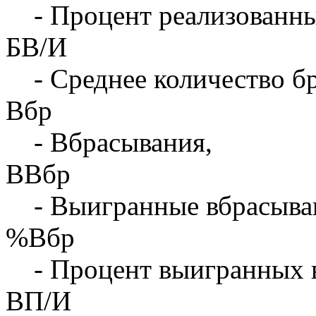
- Процент реализованны
БВ/И
- Среднее количество бр
Вбр
- Вбрасывания,
ВВбр
- Выигранные вбрасыва
%Вбр
- Процент выигранных 
ВП/И