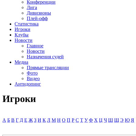
Конференции
Лига
Дивизионы
Плей-офф
Статистика
Игроки
Клубы
Новости
Главное
Новости
Назначения судей
Медиа
Прямые трансляции
Фото
Видео
Антидопинг
Игроки
А
Б
В
Г
Д
Е
Ж
З
И
К
Л
М
Н
О
П
Р
С
Т
У
Ф
Х
Ц
Ч
Ш
Щ
Э
Ю
Я