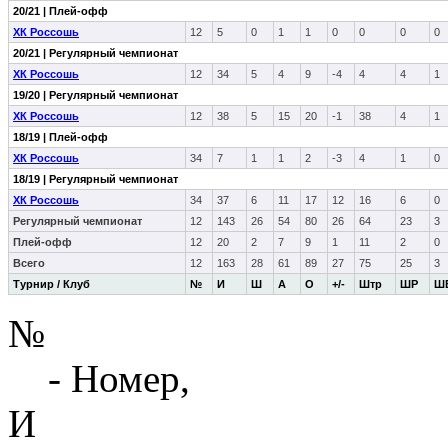
20/21 | Плей-офф
ХК Россошь
12
5
0
1
1
0
0
0
0
20/21 | Регулярный чемпионат
ХК Россошь
12
34
5
4
9
-4
4
4
1
19/20 | Регулярный чемпионат
ХК Россошь
12
38
5
15
20
-1
38
4
1
18/19 | Плей-офф
ХК Россошь
34
7
1
1
2
-3
4
1
0
18/19 | Регулярный чемпионат
ХК Россошь
34
37
6
11
17
12
16
6
0
Регулярный чемпионат
12
143
26
54
80
26
64
23
3
Плей-офф
12
20
2
7
9
1
11
2
0
Всего
12
163
28
61
89
27
75
25
3
Турнир / Клуб
№
И
Ш
А
О
+/-
Штр
ШР
Ш
№
- Номер,
И