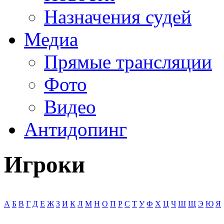
Назначения судей
Медиа
Прямые трансляции
Фото
Видео
Антидопинг
Игроки
А
Б
В
Г
Д
Е
Ж
З
И
К
Л
М
Н
О
П
Р
С
Т
У
Ф
Х
Ц
Ч
Ш
Щ
Э
Ю
Я