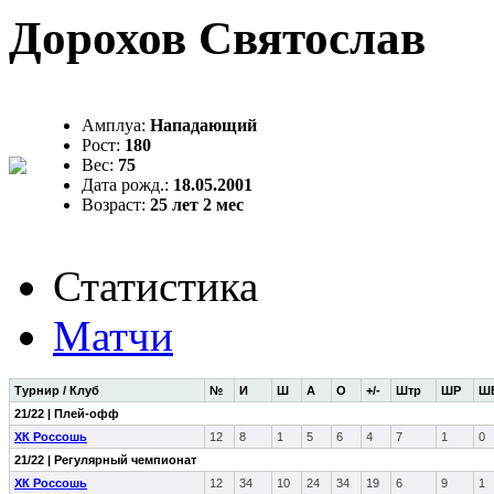
Дорохов Святослав
Амплуа:
Нападающий
Рост:
180
Вес:
75
Дата рожд.:
18.05.2001
Возраст:
25 лет 2 мес
Статистика
Матчи
Турнир / Клуб
№
И
Ш
А
О
+/-
Штр
ШР
Ш
21/22 | Плей-офф
ХК Россошь
12
8
1
5
6
4
7
1
0
21/22 | Регулярный чемпионат
ХК Россошь
12
34
10
24
34
19
6
9
1