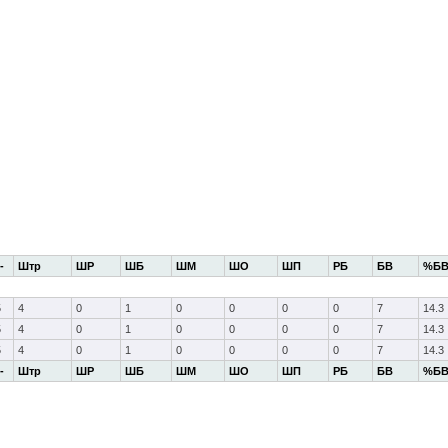
-
Штр
ШР
ШБ
ШМ
ШО
ШП
РБ
БВ
%Б
5
4
0
1
0
0
0
0
7
14.3
5
4
0
1
0
0
0
0
7
14.3
5
4
0
1
0
0
0
0
7
14.3
-
Штр
ШР
ШБ
ШМ
ШО
ШП
РБ
БВ
%Б