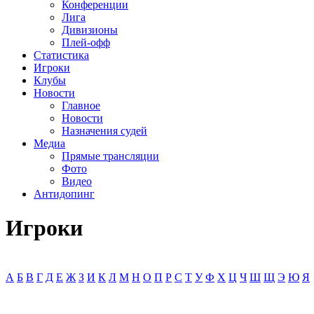
Конференции
Лига
Дивизионы
Плей-офф
Статистика
Игроки
Клубы
Новости
Главное
Новости
Назначения судей
Медиа
Прямые трансляции
Фото
Видео
Антидопинг
Игроки
А
Б
В
Г
Д
Е
Ж
З
И
К
Л
М
Н
О
П
Р
С
Т
У
Ф
Х
Ц
Ч
Ш
Щ
Э
Ю
Я