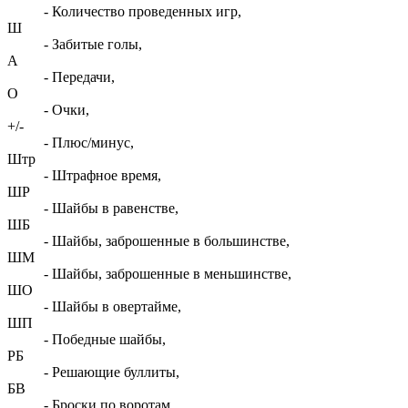
- Количество проведенных игр,
Ш
- Забитые голы,
А
- Передачи,
О
- Очки,
+/-
- Плюс/минус,
Штр
- Штрафное время,
ШР
- Шайбы в равенстве,
ШБ
- Шайбы, заброшенные в большинстве,
ШМ
- Шайбы, заброшенные в меньшинстве,
ШО
- Шайбы в овертайме,
ШП
- Победные шайбы,
РБ
- Решающие буллиты,
БВ
- Броски по воротам,