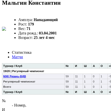
Мальгин Константин
Амплуа:
Нападающий
Рост:
179
Вес:
71
Дата рожд.:
03.04.2001
Возраст:
25 лет 4 мес
Статистика
Матчи
Турнир / Клуб
№
И
Ш
А
О
+/
19/20 | Регулярный чемпионат
МХК Рязань-ВДВ
59
11
1
0
1
-
Регулярный чемпионат
59
11
1
0
1
-
Всего
59
11
1
0
1
-
Турнир / Клуб
№
И
Ш
А
О
+/
№
- Номер,
И