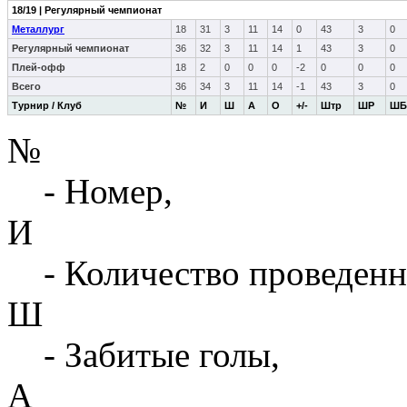
18/19 | Регулярный чемпионат
Металлург
18
31
3
11
14
0
43
3
0
Регулярный чемпионат
36
32
3
11
14
1
43
3
0
Плей-офф
18
2
0
0
0
-2
0
0
0
Всего
36
34
3
11
14
-1
43
3
0
Турнир / Клуб
№
И
Ш
А
О
+/-
Штр
ШР
ШБ
№
- Номер,
И
- Количество проведенн
Ш
- Забитые голы,
А