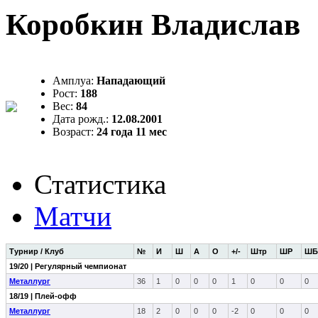
Коробкин Владислав
Амплуа:
Нападающий
Рост:
188
Вес:
84
Дата рожд.:
12.08.2001
Возраст:
24 года 11 мес
Статистика
Матчи
Турнир / Клуб
№
И
Ш
А
О
+/-
Штр
ШР
ШБ
19/20 | Регулярный чемпионат
Металлург
36
1
0
0
0
1
0
0
0
18/19 | Плей-офф
Металлург
18
2
0
0
0
-2
0
0
0