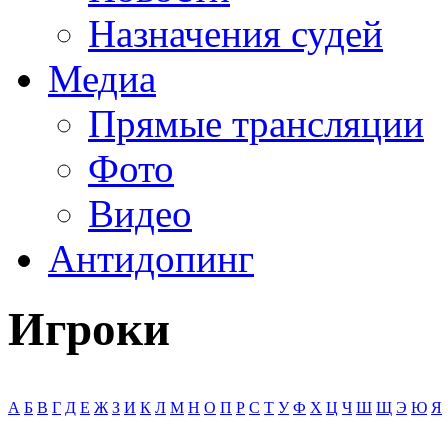
Назначения судей
Медиа
Прямые трансляции
Фото
Видео
Антидопинг
Игроки
А
Б
В
Г
Д
Е
Ж
З
И
К
Л
М
Н
О
П
Р
С
Т
У
Ф
Х
Ц
Ч
Ш
Щ
Э
Ю
Я