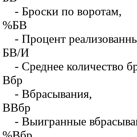
- Броски по воротам,
%БВ
- Процент реализованны
БВ/И
- Среднее количество бр
Вбр
- Вбрасывания,
ВВбр
- Выигранные вбрасыва
%Вбр