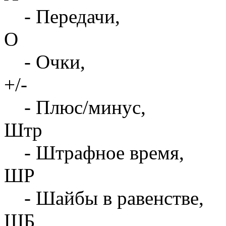
- Передачи,
О
- Очки,
+/-
- Плюс/минус,
Штр
- Штрафное время,
ШР
- Шайбы в равенстве,
ШБ