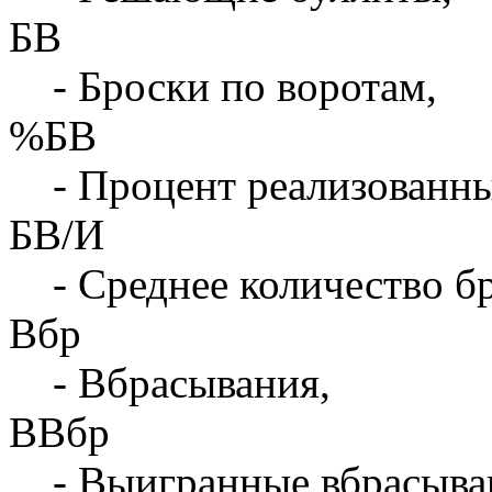
БВ
- Броски по воротам,
%БВ
- Процент реализованны
БВ/И
- Среднее количество бр
Вбр
- Вбрасывания,
ВВбр
- Выигранные вбрасыва