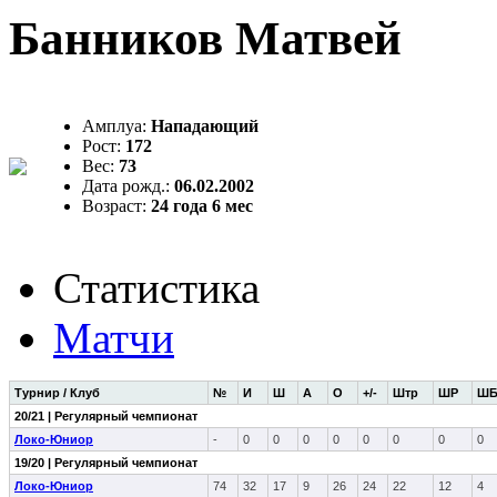
Банников Матвей
Амплуа:
Нападающий
Рост:
172
Вес:
73
Дата рожд.:
06.02.2002
Возраст:
24 года 6 мес
Статистика
Матчи
Турнир / Клуб
№
И
Ш
А
О
+/-
Штр
ШР
Ш
20/21 | Регулярный чемпионат
Локо-Юниор
-
0
0
0
0
0
0
0
0
19/20 | Регулярный чемпионат
Локо-Юниор
74
32
17
9
26
24
22
12
4