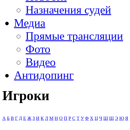
Назначения судей
Медиа
Прямые трансляции
Фото
Видео
Антидопинг
Игроки
А
Б
В
Г
Д
Е
Ж
З
И
К
Л
М
Н
О
П
Р
С
Т
У
Ф
Х
Ц
Ч
Ш
Щ
Э
Ю
Я