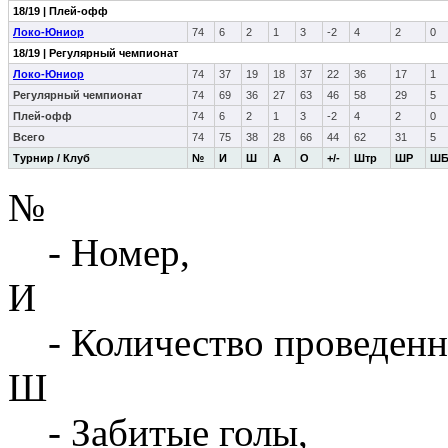
18/19 | Плей-офф
Локо-Юниор
74
6
2
1
3
-2
4
2
0
18/19 | Регулярный чемпионат
Локо-Юниор
74
37
19
18
37
22
36
17
1
Регулярный чемпионат
74
69
36
27
63
46
58
29
5
Плей-офф
74
6
2
1
3
-2
4
2
0
Всего
74
75
38
28
66
44
62
31
5
Турнир / Клуб
№
И
Ш
А
О
+/-
Штр
ШР
Ш
№
- Номер,
И
- Количество проведенн
Ш
- Забитые голы,