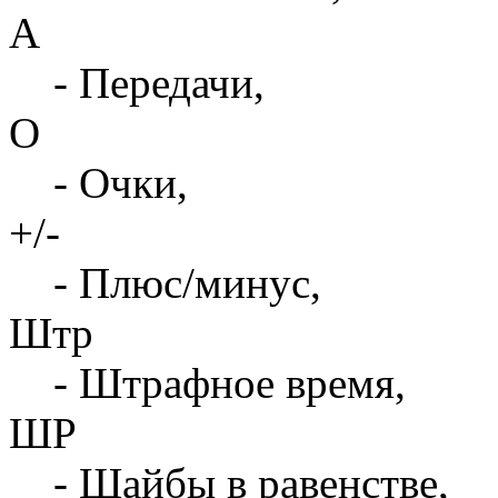
А
- Передачи,
О
- Очки,
+/-
- Плюс/минус,
Штр
- Штрафное время,
ШР
- Шайбы в равенстве,