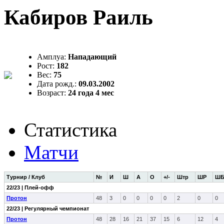
Кабиров Раиль
Амплуа:
Нападающий
Рост:
182
Вес:
75
Дата рожд.:
09.03.2002
Возраст:
24 года 4 мес
Статистика
Матчи
Турнир / Клуб
№
И
Ш
А
О
+/-
Штр
ШР
Ш
22/23 | Плей-офф
Протон
48
3
0
0
0
0
2
0
0
22/23 | Регулярный чемпионат
Протон
48
28
16
21
37
15
6
12
4