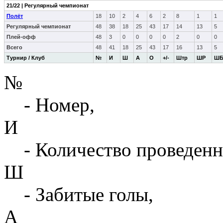
21/22 | Регулярный чемпионат
Полёт
18
10
2
4
6
2
8
1
1
Регулярный чемпионат
48
38
18
25
43
17
14
13
5
Плей-офф
48
3
0
0
0
0
2
0
0
Всего
48
41
18
25
43
17
16
13
5
Турнир / Клуб
№
И
Ш
А
О
+/-
Штр
ШР
Ш
№
- Номер,
И
- Количество проведенн
Ш
- Забитые голы,
А