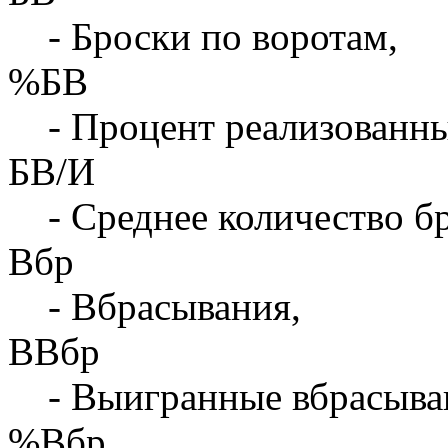
- Броски по воротам,
%БВ
- Процент реализованны
БВ/И
- Среднее количество бр
Вбр
- Вбрасывания,
ВВбр
- Выигранные вбрасыва
%Вбр