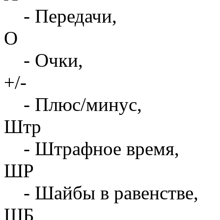
- Передачи,
О
- Очки,
+/-
- Плюс/минус,
Штр
- Штрафное время,
ШР
- Шайбы в равенстве,
ШБ