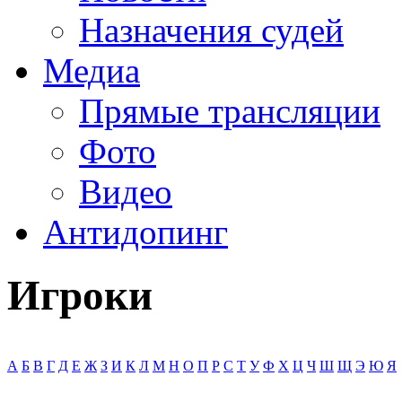
Назначения судей
Медиа
Прямые трансляции
Фото
Видео
Антидопинг
Игроки
А
Б
В
Г
Д
Е
Ж
З
И
К
Л
М
Н
О
П
Р
С
Т
У
Ф
Х
Ц
Ч
Ш
Щ
Э
Ю
Я