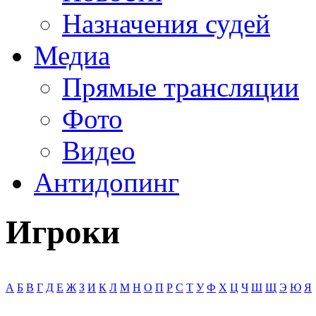
Назначения судей
Медиа
Прямые трансляции
Фото
Видео
Антидопинг
Игроки
А
Б
В
Г
Д
Е
Ж
З
И
К
Л
М
Н
О
П
Р
С
Т
У
Ф
Х
Ц
Ч
Ш
Щ
Э
Ю
Я