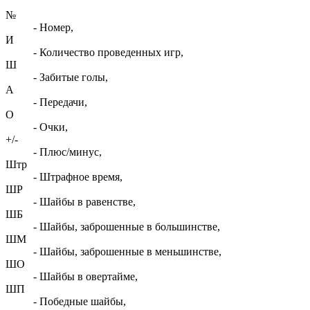
№
- Номер,
И
- Количество проведенных игр,
Ш
- Забитые голы,
А
- Передачи,
О
- Очки,
+/-
- Плюс/минус,
Штр
- Штрафное время,
ШР
- Шайбы в равенстве,
ШБ
- Шайбы, заброшенные в большинстве,
ШМ
- Шайбы, заброшенные в меньшинстве,
ШО
- Шайбы в овертайме,
ШП
- Победные шайбы,