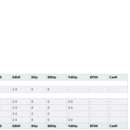
В
БВ/И
Вбр
ВВбр
%Вбр
ВП/И
См/И
2.4
0
0
-
-
-
8
2.4
8
0
0.0
-
-
8
2.4
8
0
0.0
-
-
2.4
0
0
-
-
-
8
2.4
8
0
0.0
-
-
В
БВ/И
Вбр
ВВбр
%Вбр
ВП/И
См/И