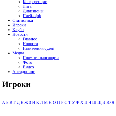
Конференции
Лига
Дивизионы
Плей-офф
Статистика
Игроки
Клубы
Новости
Главное
Новости
Назначения судей
Медиа
Прямые трансляции
Фото
Видео
Антидопинг
Игроки
А
Б
В
Г
Д
Е
Ж
З
И
К
Л
М
Н
О
П
Р
С
Т
У
Ф
Х
Ц
Ч
Ш
Щ
Э
Ю
Я