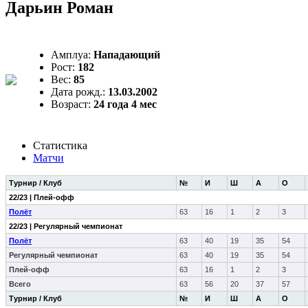
Дарьин Роман
Амплуа:
Нападающий
Рост:
182
Вес:
85
Дата рожд.:
13.03.2002
Возраст:
24 года 4 мес
Статистика
Матчи
Турнир / Клуб
№
И
Ш
А
О
22/23 | Плей-офф
Полёт
63
16
1
2
3
22/23 | Регулярный чемпионат
Полёт
63
40
19
35
54
Регулярный чемпионат
63
40
19
35
54
Плей-офф
63
16
1
2
3
Всего
63
56
20
37
57
Турнир / Клуб
№
И
Ш
А
О