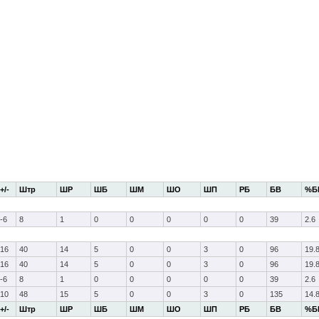
+/-
Штр
ШР
ШБ
ШМ
ШО
ШП
РБ
БВ
%Б
-6
8
1
0
0
0
0
0
39
2.6
16
40
14
5
0
0
3
0
96
19.
16
40
14
5
0
0
3
0
96
19.
-6
8
1
0
0
0
0
0
39
2.6
10
48
15
5
0
0
3
0
135
14.
+/-
Штр
ШР
ШБ
ШМ
ШО
ШП
РБ
БВ
%Б