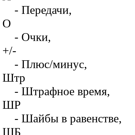
- Передачи,
О
- Очки,
+/-
- Плюс/минус,
Штр
- Штрафное время,
ШР
- Шайбы в равенстве,
ШБ