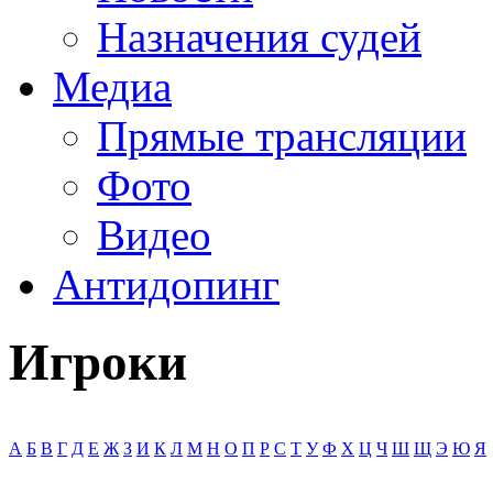
Назначения судей
Медиа
Прямые трансляции
Фото
Видео
Антидопинг
Игроки
А
Б
В
Г
Д
Е
Ж
З
И
К
Л
М
Н
О
П
Р
С
Т
У
Ф
Х
Ц
Ч
Ш
Щ
Э
Ю
Я