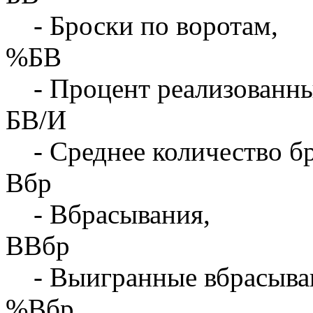
- Броски по воротам,
%БВ
- Процент реализованны
БВ/И
- Среднее количество бр
Вбр
- Вбрасывания,
ВВбр
- Выигранные вбрасыва
%Вбр