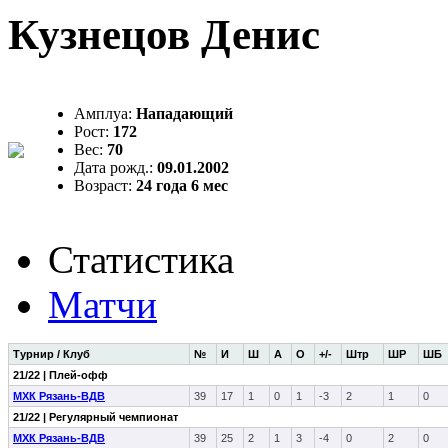
Кузнецов Денис
Амплуа:
Нападающий
Рост:
172
Вес:
70
Дата рожд.:
09.01.2002
Возраст:
24 года 6 мес
Статистика
Матчи
Турнир / Клуб
№
И
Ш
А
О
+/-
Штр
ШР
ШБ
21/22 | Плей-офф
МХК Рязань-ВДВ
39
17
1
0
1
-3
2
1
0
21/22 | Регулярный чемпионат
МХК Рязань-ВДВ
39
25
2
1
3
-4
0
2
0