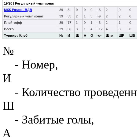
19/20 | Регулярный чемпионат
МХК Рязань-ВДВ
39
8
0
0
0
-5
2
0
0
Регулярный чемпионат
39
33
2
1
3
-9
2
2
0
Плей-офф
39
17
1
0
1
-3
2
1
0
Всего
39
50
3
1
4
-12
4
3
0
Турнир / Клуб
№
И
Ш
А
О
+/-
Штр
ШР
ШБ
№
- Номер,
И
- Количество проведенн
Ш
- Забитые голы,
А