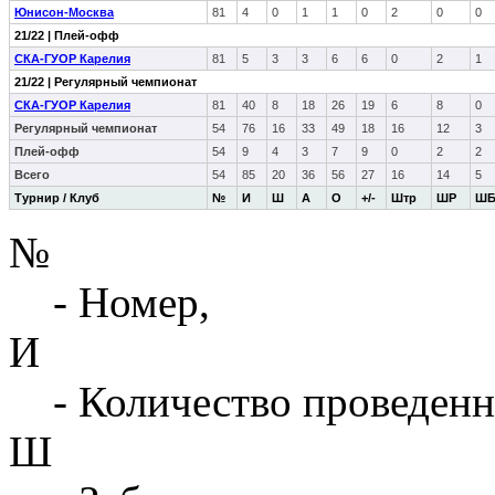
Юнисон-Москва
81
4
0
1
1
0
2
0
0
21/22 | Плей-офф
СКА-ГУОР Карелия
81
5
3
3
6
6
0
2
1
21/22 | Регулярный чемпионат
СКА-ГУОР Карелия
81
40
8
18
26
19
6
8
0
Регулярный чемпионат
54
76
16
33
49
18
16
12
3
Плей-офф
54
9
4
3
7
9
0
2
2
Всего
54
85
20
36
56
27
16
14
5
Турнир / Клуб
№
И
Ш
А
О
+/-
Штр
ШР
Ш
№
- Номер,
И
- Количество проведенн
Ш