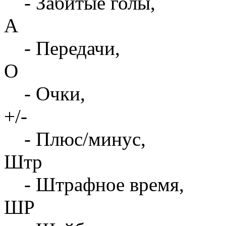
- Забитые голы,
А
- Передачи,
О
- Очки,
+/-
- Плюс/минус,
Штр
- Штрафное время,
ШР