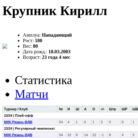
Крупник Кирилл
Амплуа:
Нападающий
Рост:
180
Вес:
80
Дата рожд.:
18.03.2003
Возраст:
23 года 4 мес
Статистика
Матчи
Турнир / Клуб
№
И
Ш
А
О
+/-
Штр
ШР
Ш
23/24 | Плей-офф
МХК Рязань-ВДВ
54
4
1
0
1
3
0
0
1
23/24 | Регулярный чемпионат
МХК Рязань-ВДВ
54
32
8
14
22
-1
8
4
3