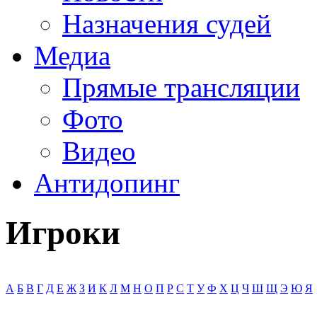
Назначения судей
Медиа
Прямые трансляции
Фото
Видео
Антидопинг
Игроки
А
Б
В
Г
Д
Е
Ж
З
И
К
Л
М
Н
О
П
Р
С
Т
У
Ф
Х
Ц
Ч
Ш
Щ
Э
Ю
Я