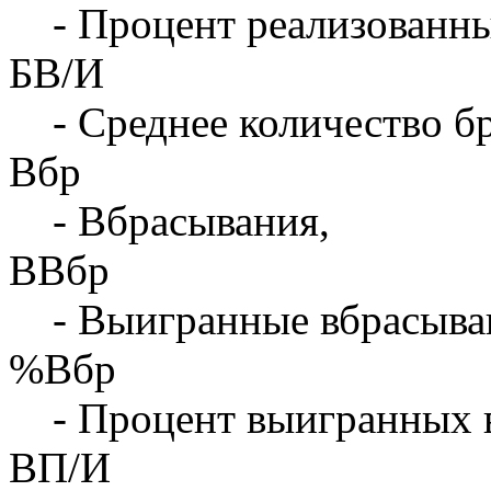
- Процент реализованны
БВ/И
- Среднее количество бр
Вбр
- Вбрасывания,
ВВбр
- Выигранные вбрасыва
%Вбр
- Процент выигранных 
ВП/И