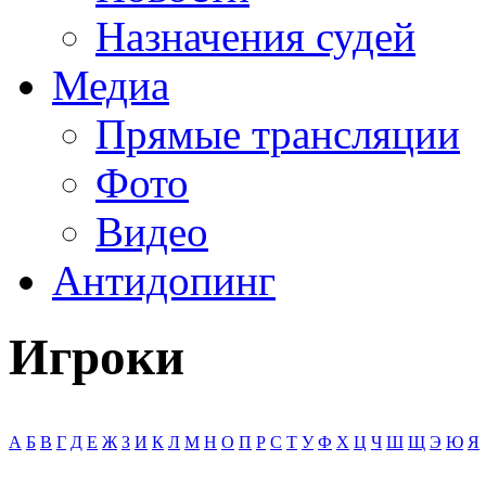
Назначения судей
Медиа
Прямые трансляции
Фото
Видео
Антидопинг
Игроки
А
Б
В
Г
Д
Е
Ж
З
И
К
Л
М
Н
О
П
Р
С
Т
У
Ф
Х
Ц
Ч
Ш
Щ
Э
Ю
Я