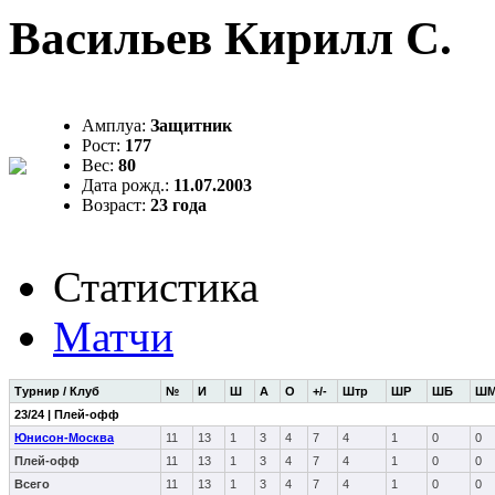
Васильев Кирилл С.
Амплуа:
Защитник
Рост:
177
Вес:
80
Дата рожд.:
11.07.2003
Возраст:
23 года
Статистика
Матчи
Турнир / Клуб
№
И
Ш
А
О
+/-
Штр
ШР
ШБ
Ш
23/24 | Плей-офф
Юнисон-Москва
11
13
1
3
4
7
4
1
0
0
Плей-офф
11
13
1
3
4
7
4
1
0
0
Всего
11
13
1
3
4
7
4
1
0
0