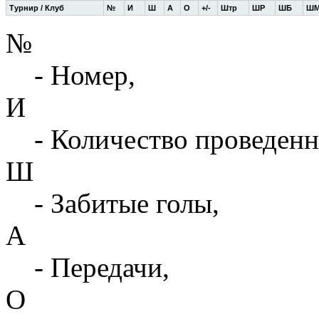
Турнир / Клуб
№
И
Ш
А
О
+/-
Штр
ШР
ШБ
Ш
№
- Номер,
И
- Количество проведенн
Ш
- Забитые голы,
А
- Передачи,
О