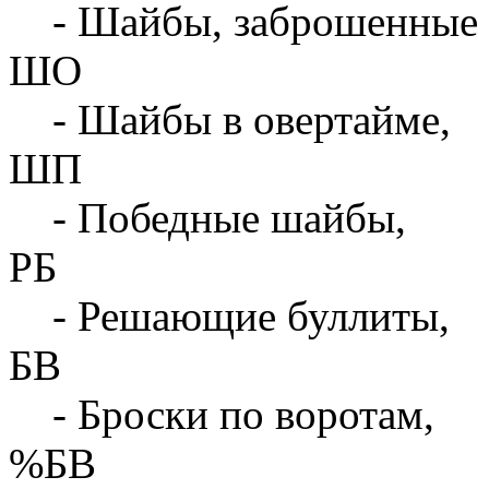
- Шайбы, заброшенные 
ШО
- Шайбы в овертайме,
ШП
- Победные шайбы,
РБ
- Решающие буллиты,
БВ
- Броски по воротам,
%БВ