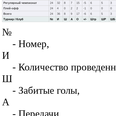
Регулярный чемпионат
24
32
8
7
15
-5
6
5
3
Плей-офф
24
4
0
2
2
-1
0
0
0
Всего
24
36
8
9
17
-6
6
5
3
Турнир / Клуб
№
И
Ш
А
О
+/-
Штр
ШР
ШБ
№
- Номер,
И
- Количество проведенн
Ш
- Забитые голы,
А
- Передачи,