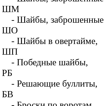
ШМ
- Шайбы, заброшенные 
ШО
- Шайбы в овертайме,
ШП
- Победные шайбы,
РБ
- Решающие буллиты,
БВ
- Броски по воротам,