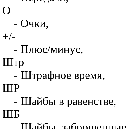
О
- Очки,
+/-
- Плюс/минус,
Штр
- Штрафное время,
ШР
- Шайбы в равенстве,
ШБ
- Шайбы, заброшенные 