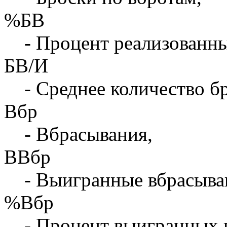
%БВ
- Процент реализованны
БВ/И
- Среднее количество бр
Вбр
- Вбрасывания,
ВВбр
- Выигранные вбрасыва
%Вбр
- Процент выигранных 