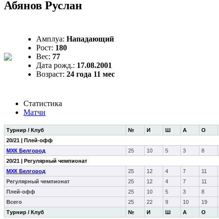
Абянов Руслан
Амплуа:
Нападающий
Рост:
180
Вес:
77
Дата рожд.:
17.08.2001
Возраст:
24 года 11 мес
Статистика
Матчи
Турнир / Клуб
№
И
Ш
А
О
20/21 | Плей-офф
МХК Белгород
25
10
5
3
8
20/21 | Регулярный чемпионат
МХК Белгород
25
12
4
7
11
Регулярный чемпионат
25
12
4
7
11
Плей-офф
25
10
5
3
8
Всего
25
22
9
10
19
Турнир / Клуб
№
И
Ш
А
О