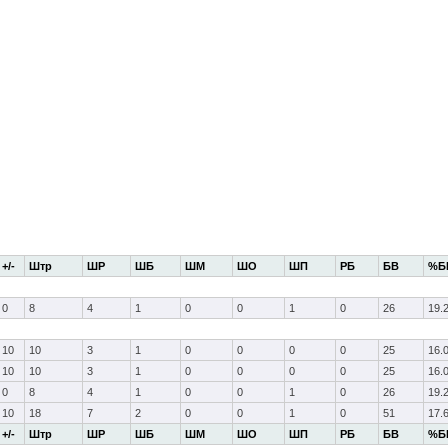
+/-
Штр
ШР
ШБ
ШМ
ШО
ШП
РБ
БВ
%Б
0
8
4
1
0
0
1
0
26
19.
10
10
3
1
0
0
0
0
25
16.
10
10
3
1
0
0
0
0
25
16.
0
8
4
1
0
0
1
0
26
19.
10
18
7
2
0
0
1
0
51
17.
+/-
Штр
ШР
ШБ
ШМ
ШО
ШП
РБ
БВ
%Б