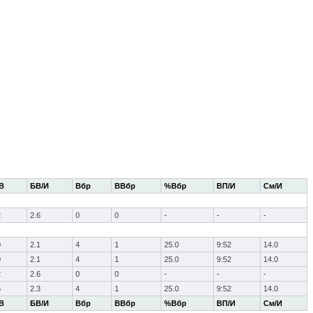
В
БВ/И
Вбр
ВВбр
%Вбр
ВП/И
См/И
2
2.6
0
0
-
-
-
0
2.1
4
1
25.0
9:52
14.0
0
2.1
4
1
25.0
9:52
14.0
2
2.6
0
0
-
-
-
6
2.3
4
1
25.0
9:52
14.0
В
БВ/И
Вбр
ВВбр
%Вбр
ВП/И
См/И