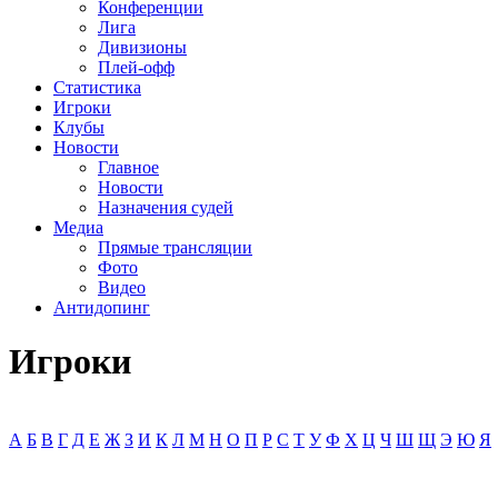
Конференции
Лига
Дивизионы
Плей-офф
Статистика
Игроки
Клубы
Новости
Главное
Новости
Назначения судей
Медиа
Прямые трансляции
Фото
Видео
Антидопинг
Игроки
А
Б
В
Г
Д
Е
Ж
З
И
К
Л
М
Н
О
П
Р
С
Т
У
Ф
Х
Ц
Ч
Ш
Щ
Э
Ю
Я