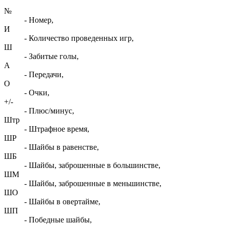
№
- Номер,
И
- Количество проведенных игр,
Ш
- Забитые голы,
А
- Передачи,
О
- Очки,
+/-
- Плюс/минус,
Штр
- Штрафное время,
ШР
- Шайбы в равенстве,
ШБ
- Шайбы, заброшенные в большинстве,
ШМ
- Шайбы, заброшенные в меньшинстве,
ШО
- Шайбы в овертайме,
ШП
- Победные шайбы,