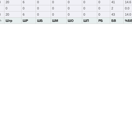
3
20
6
0
0
0
0
0
41
14.6
0
0
0
0
0
0
0
2
0.0
3
20
6
0
0
0
0
0
43
14.0
/-
Штр
ШР
ШБ
ШМ
ШО
ШП
РБ
БВ
%Б