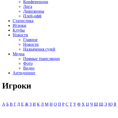
Конференции
Лига
Дивизионы
Плей-офф
Статистика
Игроки
Клубы
Новости
Главное
Новости
Назначения судей
Медиа
Прямые трансляции
Фото
Видео
Антидопинг
Игроки
А
Б
В
Г
Д
Е
Ж
З
И
К
Л
М
Н
О
П
Р
С
Т
У
Ф
Х
Ц
Ч
Ш
Щ
Э
Ю
Я