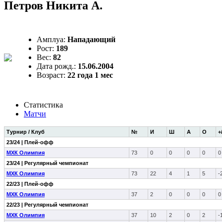
Петров Никита А.
Амплуа:
Нападающий
Рост:
189
Вес:
82
Дата рожд.:
15.06.2004
Возраст:
22 года 1 мес
Статистика
Матчи
Турнир / Клуб
№
И
Ш
А
О
+
23/24 | Плей-офф
МХК Олимпия
73
0
0
0
0
0
23/24 | Регулярный чемпионат
МХК Олимпия
73
22
4
1
5
-
22/23 | Плей-офф
МХК Олимпия
37
2
0
0
0
0
22/23 | Регулярный чемпионат
МХК Олимпия
37
10
2
0
2
-