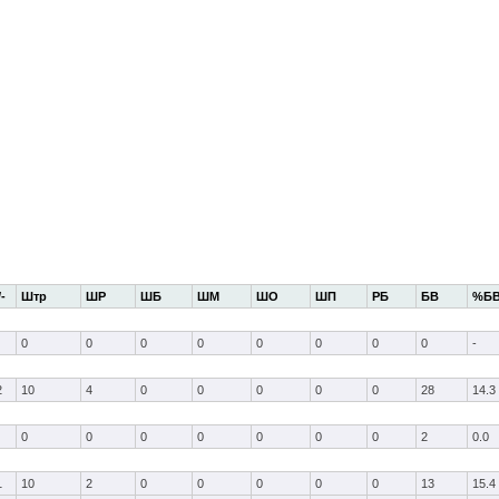
/-
Штр
ШР
ШБ
ШМ
ШО
ШП
РБ
БВ
%Б
0
0
0
0
0
0
0
0
-
2
10
4
0
0
0
0
0
28
14.3
0
0
0
0
0
0
0
2
0.0
1
10
2
0
0
0
0
0
13
15.4