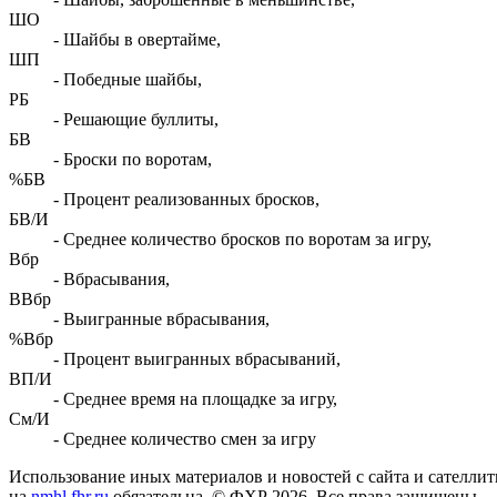
ШО
- Шайбы в овертайме,
ШП
- Победные шайбы,
РБ
- Решающие буллиты,
БВ
- Броски по воротам,
%БВ
- Процент реализованных бросков,
БВ/И
- Среднее количество бросков по воротам за игру,
Вбр
- Вбрасывания,
ВВбр
- Выигранные вбрасывания,
%Вбр
- Процент выигранных вбрасываний,
ВП/И
- Среднее время на площадке за игру,
См/И
- Среднее количество смен за игру
Использование иных материалов и новостей с сайта и сателли
на
nmhl.fhr.ru
обязательна. © ФХР 2026. Все права защищены.