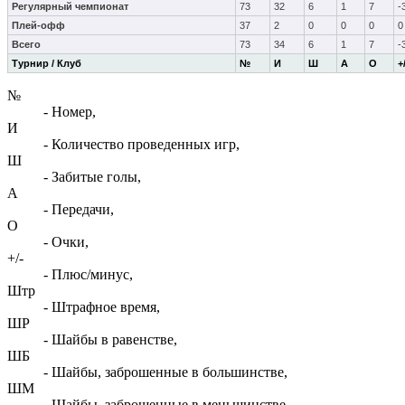
Регулярный чемпионат
73
32
6
1
7
-
Плей-офф
37
2
0
0
0
0
Всего
73
34
6
1
7
-
Турнир / Клуб
№
И
Ш
А
О
+
№
- Номер,
И
- Количество проведенных игр,
Ш
- Забитые голы,
А
- Передачи,
О
- Очки,
+/-
- Плюс/минус,
Штр
- Штрафное время,
ШР
- Шайбы в равенстве,
ШБ
- Шайбы, заброшенные в большинстве,
ШМ
- Шайбы, заброшенные в меньшинстве,