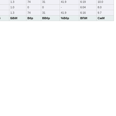
1.3
74
31
41.9
6:19
10.0
1.0
0
0
-
6:04
8.0
1.3
74
31
41.9
6:16
9.7
В
БВ/И
Вбр
ВВбр
%Вбр
ВП/И
См/И