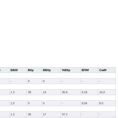
В
БВ/И
Вбр
ВВбр
%Вбр
ВП/И
См/И
-
0
0
-
-
-
1.3
38
14
36.8
6:19
10.0
1.0
0
0
-
6:04
8.0
1.3
36
17
47.2
-
-