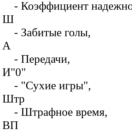
- Коэффициент надежн
Ш
- Забитые голы,
А
- Передачи,
И"0"
- "Сухие игры",
Штр
- Штрафное время,
ВП