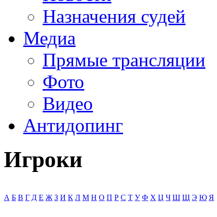
Назначения судей
Медиа
Прямые трансляции
Фото
Видео
Антидопинг
Игроки
А
Б
В
Г
Д
Е
Ж
З
И
К
Л
М
Н
О
П
Р
С
Т
У
Ф
Х
Ц
Ч
Ш
Щ
Э
Ю
Я