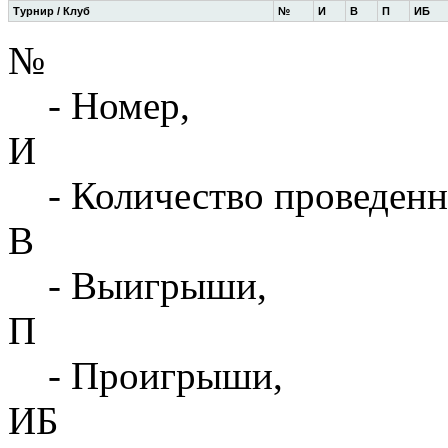
Турнир / Клуб
№
И
В
П
ИБ
№
- Номер,
И
- Количество проведенн
В
- Выигрыши,
П
- Проигрыши,
ИБ