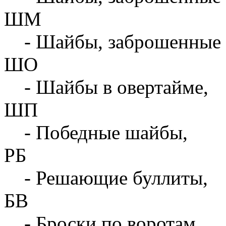
ШМ
- Шайбы, заброшенные 
ШО
- Шайбы в овертайме,
ШП
- Победные шайбы,
РБ
- Решающие буллиты,
БВ
- Броски по воротам,