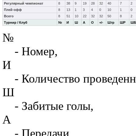
Регулярный чемпионат
8
38
9
19
28
32
40
7
2
Плей-офф
8
13
1
3
4
0
10
1
0
Всего
8
51
10
22
32
32
50
8
2
Турнир / Клуб
№
И
Ш
А
О
+/-
Штр
ШР
Ш
№
- Номер,
И
- Количество проведенн
Ш
- Забитые голы,
А
- Передачи,