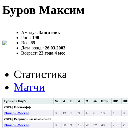
Буров Максим
Амплуа:
Защитник
Рост:
190
Вес:
85
Дата рожд.:
26.03.2003
Возраст:
23 года 4 мес
Статистика
Матчи
Турнир / Клуб
№
И
Ш
А
О
+/-
Штр
ШР
Ш
23/24 | Плей-офф
Юнисон-Москва
8
13
1
3
4
0
10
1
0
23/24 | Регулярный чемпионат
Юнисон-Москва
8
38
9
19
28
32
40
7
2