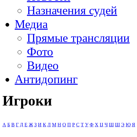
Назначения судей
Медиа
Прямые трансляции
Фото
Видео
Антидопинг
Игроки
А
Б
В
Г
Д
Е
Ж
З
И
К
Л
М
Н
О
П
Р
С
Т
У
Ф
Х
Ц
Ч
Ш
Щ
Э
Ю
Я