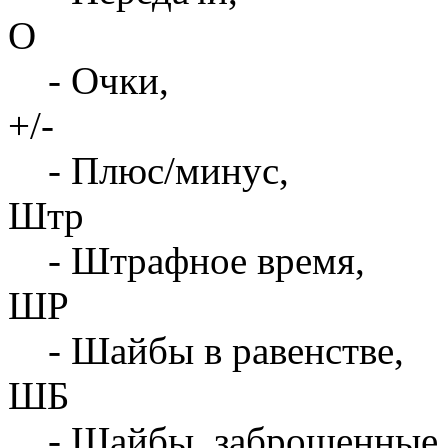
О
- Очки,
+/-
- Плюс/минус,
Штр
- Штрафное время,
ШР
- Шайбы в равенстве,
ШБ
- Шайбы, заброшенные 