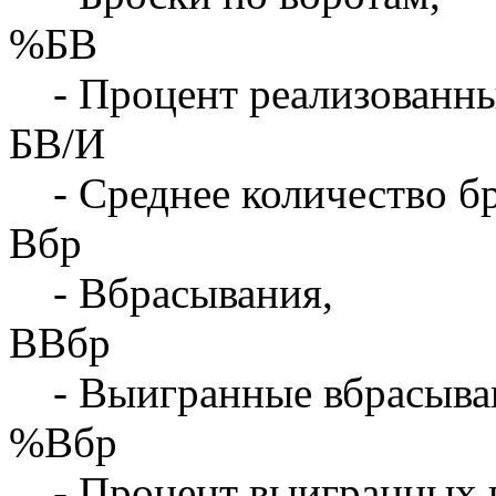
%БВ
- Процент реализованны
БВ/И
- Среднее количество бр
Вбр
- Вбрасывания,
ВВбр
- Выигранные вбрасыва
%Вбр
- Процент выигранных 