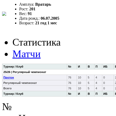
Амплуа:
Вратарь
Рост:
201
Вес:
91
Дата рожд.:
06.07.2005
Возраст:
21 год 1 мес
Статистика
Матчи
Турнир / Клуб
№
И
В
П
ИБ
25/26 | Регулярный чемпионат
Протон
76
10
5
4
0
Регулярный чемпионат
76
10
5
4
0
Всего
76
10
5
4
0
Турнир / Клуб
№
И
В
П
ИБ
№