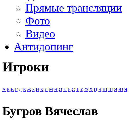
Прямые трансляции
Фото
Видео
Антидопинг
Игроки
А
Б
В
Г
Д
Е
Ж
З
И
К
Л
М
Н
О
П
Р
С
Т
У
Ф
Х
Ц
Ч
Ш
Щ
Э
Ю
Я
Бугров Вячеслав