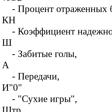
- Процент отраженных 
КН
- Коэффициент надежн
Ш
- Забитые голы,
А
- Передачи,
И"0"
- "Сухие игры",
Штр