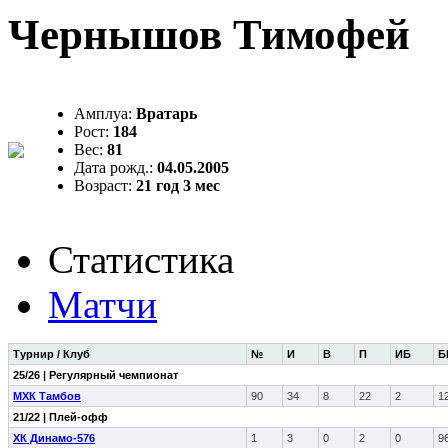
Чернышов Тимофей
Амплуа:
Вратарь
Рост:
184
Вес:
81
Дата рожд.:
04.05.2005
Возраст:
21 год 3 мес
Статистика
Матчи
Турнир / Клуб
№
И
В
П
ИБ
Б
25/26 | Регулярный чемпионат
МХК Тамбов
90
34
8
22
2
1
21/22 | Плей-офф
ХК Динамо-576
1
3
0
2
0
9