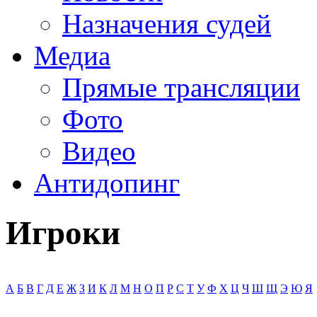
Назначения судей
Медиа
Прямые трансляции
Фото
Видео
Антидопинг
Игроки
А
Б
В
Г
Д
Е
Ж
З
И
К
Л
М
Н
О
П
Р
С
Т
У
Ф
Х
Ц
Ч
Ш
Щ
Э
Ю
Я