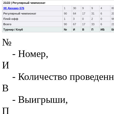
21/22 | Регулярный чемпионат
ХК Динамо-576
1
30
9
9
4
8
Регулярный чемпионат
90
64
17
31
6
2
Плей-офф
1
3
0
2
0
9
Всего
90
67
17
33
6
2
Турнир / Клуб
№
И
В
П
ИБ
Б
№
- Номер,
И
- Количество проведенн
В
- Выигрыши,
П