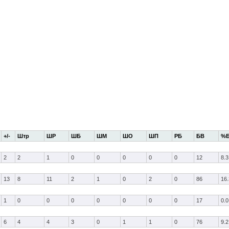
+/-
Штр
ШР
ШБ
ШМ
ШО
ШП
РБ
БВ
%
2
2
1
0
0
0
0
0
12
8.3
13
8
11
2
1
0
2
0
86
16.
1
0
0
0
0
0
0
0
17
0.0
6
4
4
3
0
1
1
0
76
9.2