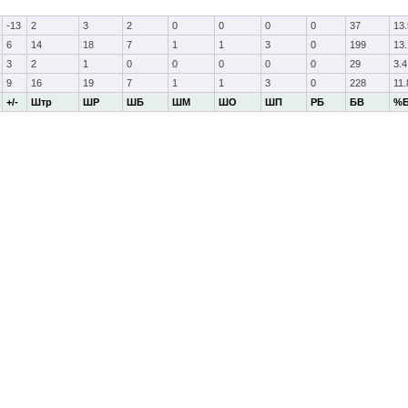
-13
2
3
2
0
0
0
0
37
13.
6
14
18
7
1
1
3
0
199
13.
3
2
1
0
0
0
0
0
29
3.4
9
16
19
7
1
1
3
0
228
11.
+/-
Штр
ШР
ШБ
ШМ
ШО
ШП
РБ
БВ
%