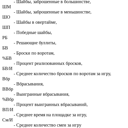
- Шайбы, заброшенные в большинстве,
ШМ
- Шайбы, заброшенные в меньшинстве,
ШО
- Шайбы в овертайме,
ШП
- Победные шайбы,
РБ
- Решающие буллиты,
БВ
- Броски по воротам,
%БВ
- Процент реализованных бросков,
БВ/И
- Среднее количество бросков по воротам за игру,
Вбр
- Вбрасывания,
ВВбр
- Выигранные вбрасывания,
%Вбр
- Процент выигранных вбрасываний,
ВП/И
- Среднее время на площадке за игру,
См/И
- Среднее количество смен за игру