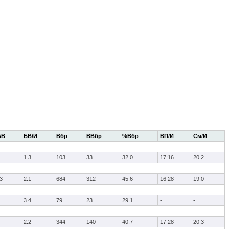
БВ
БВ/И
Вбр
ВВбр
%Вбр
ВП/И
См/И
1.3
103
33
32.0
17:16
20.2
3
2.1
684
312
45.6
16:28
19.0
3.4
79
23
29.1
-
-
2.2
344
140
40.7
17:28
20.3