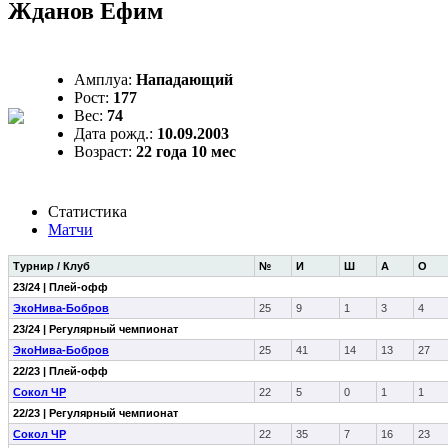
Жданов Ефим
Амплуа:
Нападающий
Рост:
177
Вес:
74
Дата рожд.:
10.09.2003
Возраст:
22 года 10 мес
Статистика
Матчи
Турнир / Клуб
№
И
Ш
А
О
23/24 | Плей-офф
ЭкоНива-Бобров
25
9
1
3
4
23/24 | Регулярный чемпионат
ЭкоНива-Бобров
25
41
14
13
27
22/23 | Плей-офф
Сокол ЧР
22
5
0
1
1
22/23 | Регулярный чемпионат
Сокол ЧР
22
35
7
16
23