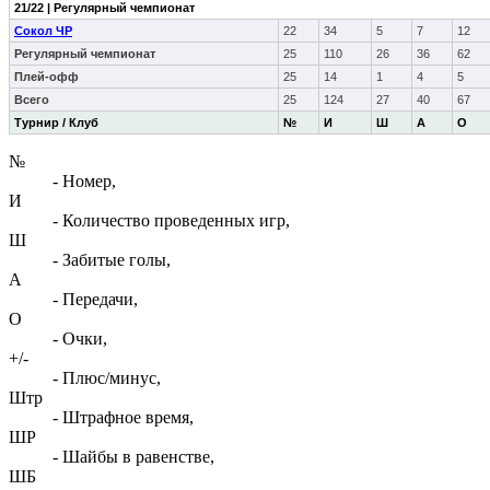
21/22 | Регулярный чемпионат
Сокол ЧР
22
34
5
7
12
Регулярный чемпионат
25
110
26
36
62
Плей-офф
25
14
1
4
5
Всего
25
124
27
40
67
Турнир / Клуб
№
И
Ш
А
О
№
- Номер,
И
- Количество проведенных игр,
Ш
- Забитые голы,
А
- Передачи,
О
- Очки,
+/-
- Плюс/минус,
Штр
- Штрафное время,
ШР
- Шайбы в равенстве,
ШБ