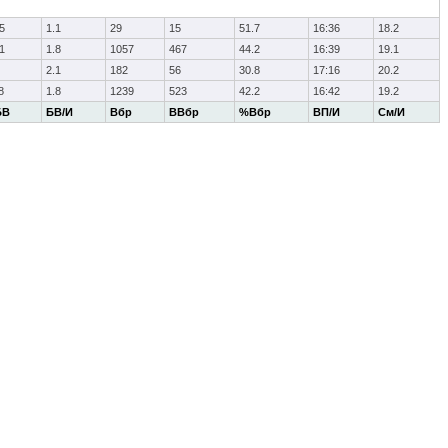
5
1.1
29
15
51.7
16:36
18.2
1
1.8
1057
467
44.2
16:39
19.1
2.1
182
56
30.8
17:16
20.2
8
1.8
1239
523
42.2
16:42
19.2
БВ
БВ/И
Вбр
ВВбр
%Вбр
ВП/И
См/И