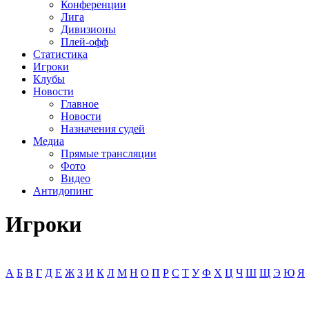
Конференции
Лига
Дивизионы
Плей-офф
Статистика
Игроки
Клубы
Новости
Главное
Новости
Назначения судей
Медиа
Прямые трансляции
Фото
Видео
Антидопинг
Игроки
А
Б
В
Г
Д
Е
Ж
З
И
К
Л
М
Н
О
П
Р
С
Т
У
Ф
Х
Ц
Ч
Ш
Щ
Э
Ю
Я