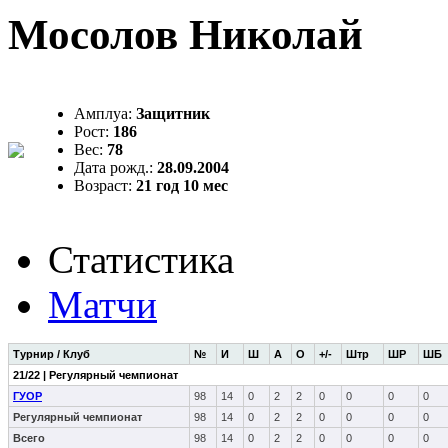
Мосолов Николай
Амплуа:
Защитник
Рост:
186
Вес:
78
Дата рожд.:
28.09.2004
Возраст:
21 год 10 мес
Статистика
Матчи
Турнир / Клуб
№
И
Ш
А
О
+/-
Штр
ШР
ШБ
21/22 | Регулярный чемпионат
ГУОР
98
14
0
2
2
0
0
0
0
Регулярный чемпионат
98
14
0
2
2
0
0
0
0
Всего
98
14
0
2
2
0
0
0
0