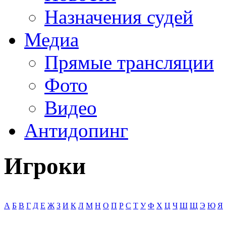
Назначения судей
Медиа
Прямые трансляции
Фото
Видео
Антидопинг
Игроки
А
Б
В
Г
Д
Е
Ж
З
И
К
Л
М
Н
О
П
Р
С
Т
У
Ф
Х
Ц
Ч
Ш
Щ
Э
Ю
Я