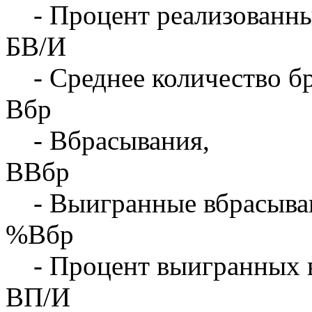
- Процент реализованны
БВ/И
- Среднее количество бр
Вбр
- Вбрасывания,
ВВбр
- Выигранные вбрасыва
%Вбр
- Процент выигранных 
ВП/И