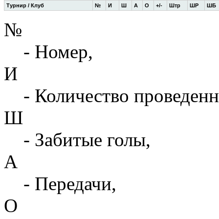
Турнир / Клуб
№
И
Ш
А
О
+/-
Штр
ШР
ШБ
№
- Номер,
И
- Количество проведенн
Ш
- Забитые голы,
А
- Передачи,
О