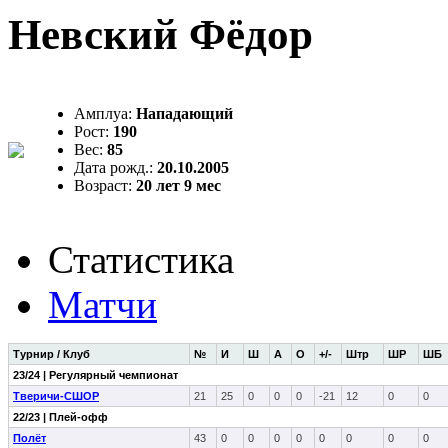
Невский Фёдор
Амплуа:
Нападающий
Рост:
190
Вес:
85
Дата рожд.:
20.10.2005
Возраст:
20 лет 9 мес
Статистика
Матчи
Турнир / Клуб
№
И
Ш
А
О
+/-
Штр
ШР
ШБ
23/24 | Регулярный чемпионат
Тверичи-СШОР
21
25
0
0
0
-21
12
0
0
22/23 | Плей-офф
Полёт
43
0
0
0
0
0
0
0
0