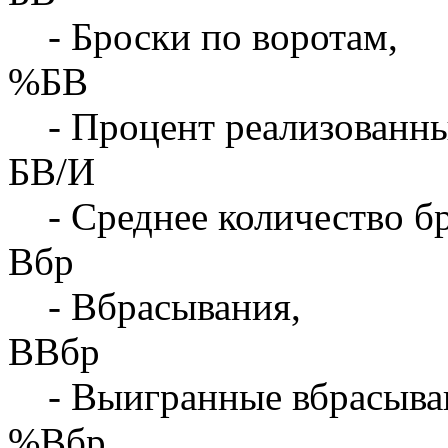
- Броски по воротам,
%БВ
- Процент реализованны
БВ/И
- Среднее количество бр
Вбр
- Вбрасывания,
ВВбр
- Выигранные вбрасыва
%Вбр