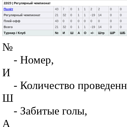
22/23 | Регулярный чемпионат
Полёт
43
7
0
1
1
2
2
0
0
Регулярный чемпионат
21
32
0
1
1
-19
14
0
0
Плей-офф
43
0
0
0
0
0
0
0
0
Всего
21
32
0
1
1
-19
14
0
0
Турнир / Клуб
№
И
Ш
А
О
+/-
Штр
ШР
ШБ
№
- Номер,
И
- Количество проведенн
Ш
- Забитые голы,
А