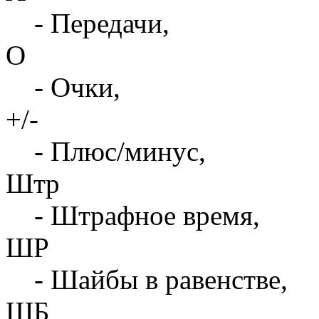
- Передачи,
О
- Очки,
+/-
- Плюс/минус,
Штр
- Штрафное время,
ШР
- Шайбы в равенстве,
ШБ