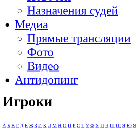
Назначения судей
Медиа
Прямые трансляции
Фото
Видео
Антидопинг
Игроки
А
Б
В
Г
Д
Е
Ж
З
И
К
Л
М
Н
О
П
Р
С
Т
У
Ф
Х
Ц
Ч
Ш
Щ
Э
Ю
Я