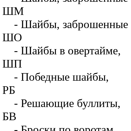
ШМ
- Шайбы, заброшенные 
ШО
- Шайбы в овертайме,
ШП
- Победные шайбы,
РБ
- Решающие буллиты,
БВ
- Броски по воротам,