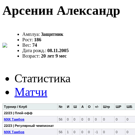
Арсенин Александр
Амплуа:
Защитник
Рост:
186
Вес:
74
Дата рожд.:
08.11.2005
Возраст:
20 лет 9 мес
Статистика
Матчи
Турнир / Клуб
№
И
Ш
А
О
+/-
Штр
ШР
ШБ
22/23 | Плей-офф
МХК Тамбов
56
0
0
0
0
0
0
0
0
22/23 | Регулярный чемпионат
МХК Тамбов
56
1
0
0
0
-1
0
0
0