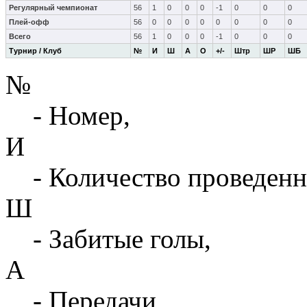
Регулярный чемпионат
56
1
0
0
0
-1
0
0
0
Плей-офф
56
0
0
0
0
0
0
0
0
Всего
56
1
0
0
0
-1
0
0
0
Турнир / Клуб
№
И
Ш
А
О
+/-
Штр
ШР
ШБ
№
- Номер,
И
- Количество проведенн
Ш
- Забитые голы,
А
- Передачи,