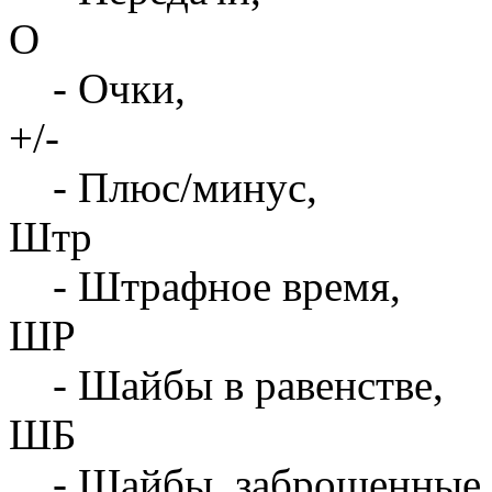
О
- Очки,
+/-
- Плюс/минус,
Штр
- Штрафное время,
ШР
- Шайбы в равенстве,
ШБ
- Шайбы, заброшенные 