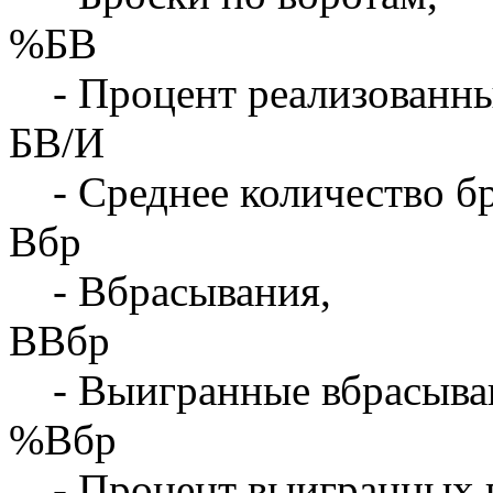
%БВ
- Процент реализованны
БВ/И
- Среднее количество бр
Вбр
- Вбрасывания,
ВВбр
- Выигранные вбрасыва
%Вбр
- Процент выигранных 