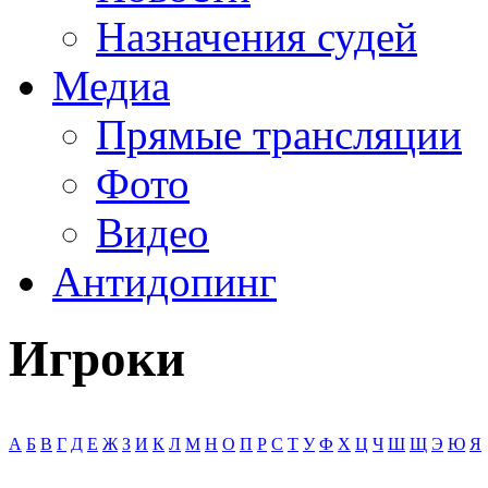
Назначения судей
Медиа
Прямые трансляции
Фото
Видео
Антидопинг
Игроки
А
Б
В
Г
Д
Е
Ж
З
И
К
Л
М
Н
О
П
Р
С
Т
У
Ф
Х
Ц
Ч
Ш
Щ
Э
Ю
Я