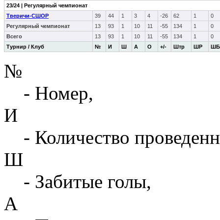
23/24 | Регулярный чемпионат
Тверичи-СШОР
39
44
1
3
4
-26
62
1
0
Регулярный чемпионат
13
93
1
10
11
-55
134
1
0
Всего
13
93
1
10
11
-55
134
1
0
Турнир / Клуб
№
И
Ш
А
О
+/-
Штр
ШР
ШБ
№
- Номер,
И
- Количество проведенн
Ш
- Забитые голы,
А