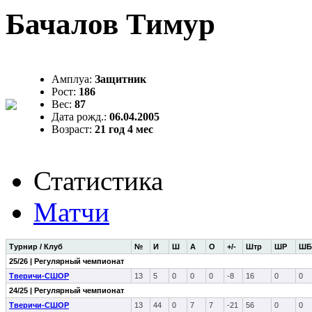
Бачалов Тимур
Амплуа:
Защитник
Рост:
186
Вес:
87
Дата рожд.:
06.04.2005
Возраст:
21 год 4 мес
Статистика
Матчи
Турнир / Клуб
№
И
Ш
А
О
+/-
Штр
ШР
ШБ
25/26 | Регулярный чемпионат
Тверичи-СШОР
13
5
0
0
0
-8
16
0
0
24/25 | Регулярный чемпионат
Тверичи-СШОР
13
44
0
7
7
-21
56
0
0