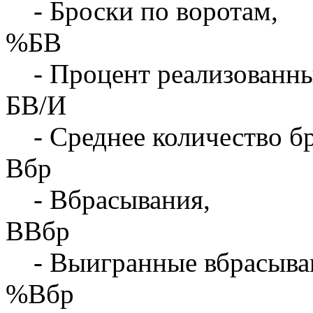
- Броски по воротам,
%БВ
- Процент реализованны
БВ/И
- Среднее количество бр
Вбр
- Вбрасывания,
ВВбр
- Выигранные вбрасыва
%Вбр