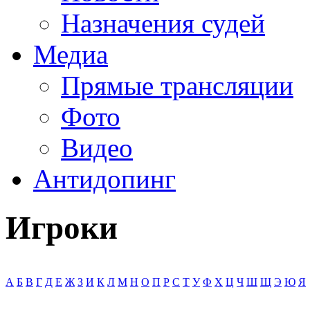
Назначения судей
Медиа
Прямые трансляции
Фото
Видео
Антидопинг
Игроки
А
Б
В
Г
Д
Е
Ж
З
И
К
Л
М
Н
О
П
Р
С
Т
У
Ф
Х
Ц
Ч
Ш
Щ
Э
Ю
Я