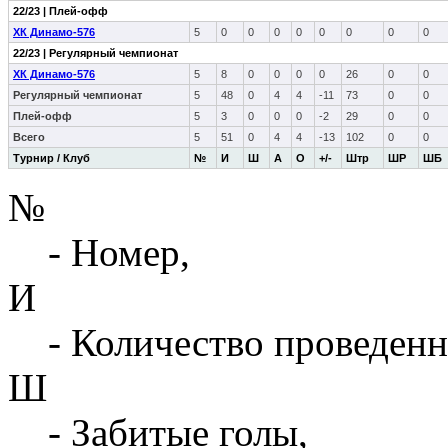
22/23 | Плей-офф
ХК Динамо-576
5
0
0
0
0
0
0
0
0
22/23 | Регулярный чемпионат
ХК Динамо-576
5
8
0
0
0
0
26
0
0
Регулярный чемпионат
5
48
0
4
4
-11
73
0
0
Плей-офф
5
3
0
0
0
-2
29
0
0
Всего
5
51
0
4
4
-13
102
0
0
Турнир / Клуб
№
И
Ш
А
О
+/-
Штр
ШР
ШБ
№
- Номер,
И
- Количество проведенн
Ш
- Забитые голы,