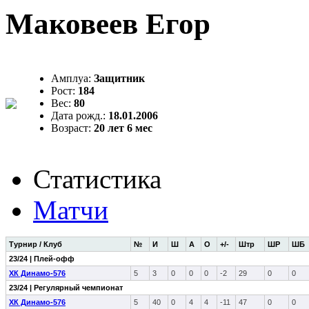
Маковеев Егор
Амплуа:
Защитник
Рост:
184
Вес:
80
Дата рожд.:
18.01.2006
Возраст:
20 лет 6 мес
Статистика
Матчи
Турнир / Клуб
№
И
Ш
А
О
+/-
Штр
ШР
ШБ
23/24 | Плей-офф
ХК Динамо-576
5
3
0
0
0
-2
29
0
0
23/24 | Регулярный чемпионат
ХК Динамо-576
5
40
0
4
4
-11
47
0
0