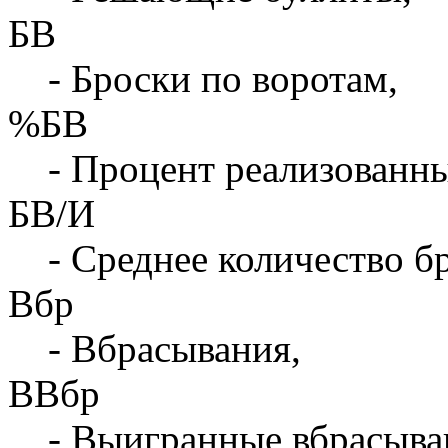
БВ
- Броски по воротам,
%БВ
- Процент реализованны
БВ/И
- Среднее количество бр
Вбр
- Вбрасывания,
ВВбр
- Выигранные вбрасыва