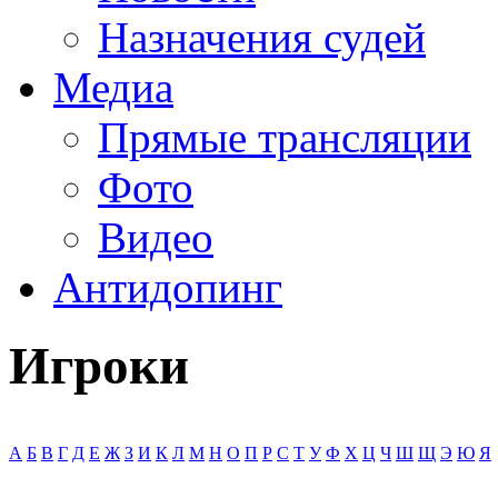
Назначения судей
Медиа
Прямые трансляции
Фото
Видео
Антидопинг
Игроки
А
Б
В
Г
Д
Е
Ж
З
И
К
Л
М
Н
О
П
Р
С
Т
У
Ф
Х
Ц
Ч
Ш
Щ
Э
Ю
Я