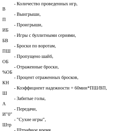
- Количество проведенных игр,
В
- Выигрыши,
П
- Проигрыши,
ИБ
- Игры с буллитными сериями,
БВ
- Броски по воротам,
ПШ
- Пропущено шайб,
ОБ
- Отраженные броски,
%ОБ
- Процент отраженных бросков,
КН
- Коэффициент надежности = 60мин*ПШ/ВП,
Ш
- Забитые голы,
А
- Передачи,
И"0"
- "Сухие игры",
Штр
- Штрафное время,