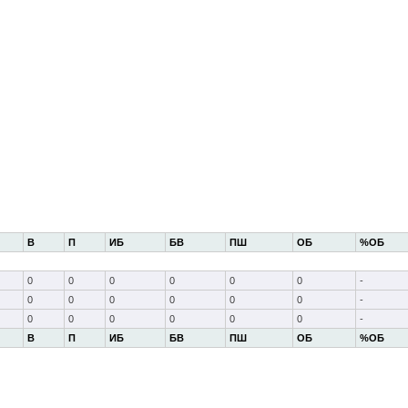
В
П
ИБ
БВ
ПШ
ОБ
%ОБ
0
0
0
0
0
0
-
0
0
0
0
0
0
-
0
0
0
0
0
0
-
В
П
ИБ
БВ
ПШ
ОБ
%ОБ