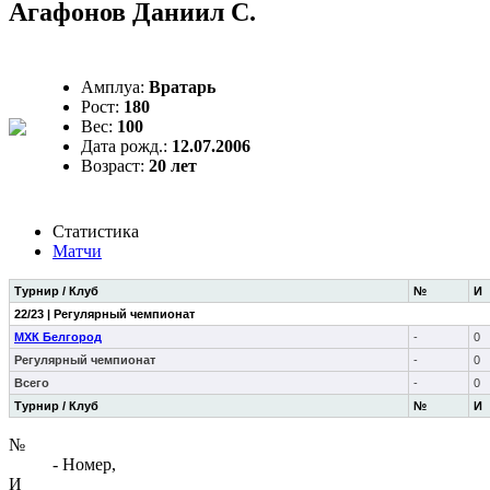
Агафонов Даниил С.
Амплуа:
Вратарь
Рост:
180
Вес:
100
Дата рожд.:
12.07.2006
Возраст:
20 лет
Статистика
Матчи
Турнир / Клуб
№
И
22/23 | Регулярный чемпионат
МХК Белгород
-
0
Регулярный чемпионат
-
0
Всего
-
0
Турнир / Клуб
№
И
№
- Номер,
И