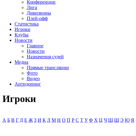
Конференции
Лига
Дивизионы
Плей-офф
Статистика
Игроки
Клубы
Новости
Главное
Новости
Назначения судей
Медиа
Прямые трансляции
Фото
Видео
Антидопинг
Игроки
А
Б
В
Г
Д
Е
Ж
З
И
К
Л
М
Н
О
П
Р
С
Т
У
Ф
Х
Ц
Ч
Ш
Щ
Э
Ю
Я