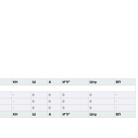
КН
Ш
А
И"0"
Штр
ВП
-
0
0
0
0
-
-
0
0
0
0
-
-
0
0
0
0
-
КН
Ш
А
И"0"
Штр
ВП